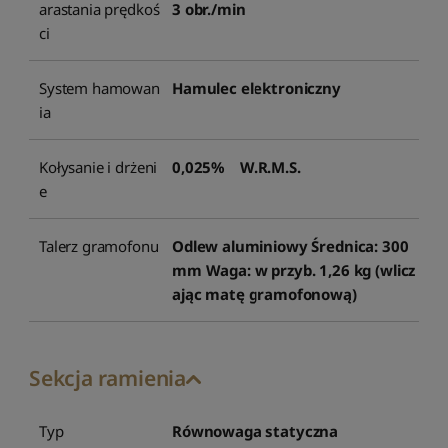
arastania prędkoś
3 obr./min
ci
System hamowan
Hamulec elektroniczny
ia
Kołysanie i drżeni
0,025% W.R.M.S.
e
Talerz gramofonu
Odlew aluminiowy Średnica: 300
mm Waga: w przyb. 1,26 kg (wlicz
ając matę gramofonową)
Sekcja ramienia
Typ
Równowaga statyczna