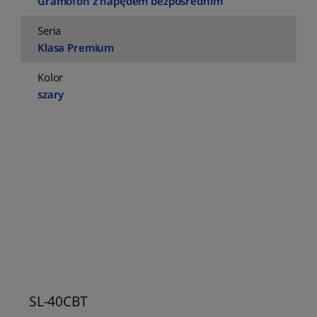
Gramofon z napędem bezpośrednim
Seria
Klasa Premium
Kolor
szary
SL-40CBT