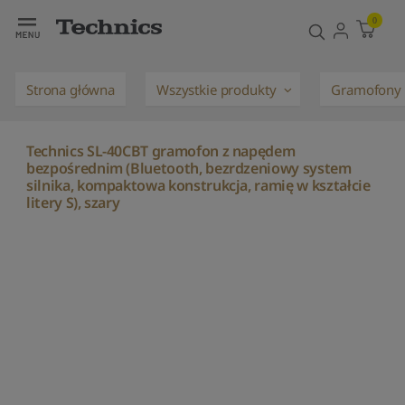
Parametry
Opis
Właściwości
Opinie
I
0
techniczne
(0)
Strona główna
Wszystkie produkty
Gramofony
Technics SL-40CBT gramofon z napędem
bezpośrednim (Bluetooth, bezrdzeniowy system
silnika, kompaktowa konstrukcja, ramię w kształcie
litery S), szary