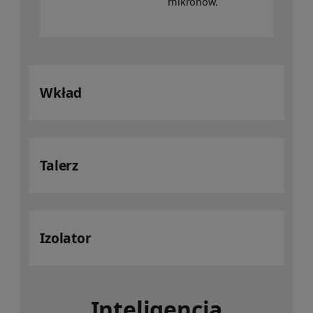
mikronów.
Wkład
Talerz
Izolator
Inteligencja