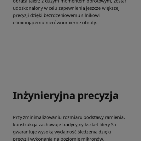
obraca talerz z dużym momentem obrotowym, został
udoskonalony w celu zapewnienia jeszcze większej
precyzji dzięki bezrdzeniowemu silnikowi
eliminującemu nierównomierne obroty.
Inżynieryjna precyzja
Przy zminimalizowaniu rozmiaru podstawy ramienia,
konstrukcja zachowuje tradycyjny kształt litery S i
gwarantuje wysoką wydajność śledzenia dzięki
precyzji wykonania na poziomie mikronów.