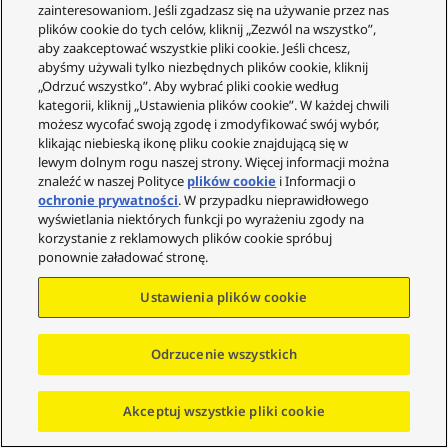
zainteresowaniom. Jeśli zgadzasz się na używanie przez nas
plików cookie do tych celów, kliknij „Zezwól na wszystko”,
aby zaakceptować wszystkie pliki cookie. Jeśli chcesz,
abyśmy używali tylko niezbędnych plików cookie, kliknij
Sekcja ramienia
„Odrzuć wszystko”. Aby wybrać pliki cookie według
kategorii, kliknij „Ustawienia plików cookie”. W każdej chwili
możesz wycofać swoją zgodę i zmodyfikować swój wybór,
Typ
Równowaga statyczna
klikając niebieską ikonę pliku cookie znajdującą się w
lewym dolnym rogu naszej strony. Więcej informacji można
znaleźć w naszej Polityce
plików cookie
i Informacji o
Długość efektywn
230 mm
ochronie prywatności
. W przypadku nieprawidłowego
a
wyświetlania niektórych funkcji po wyrażeniu zgody na
korzystanie z reklamowych plików cookie spróbuj
ponownie załadować stronę.
Przewieszenie
15 mm
Ustawienia plików cookie
Błąd kąta śledzeni
W granicach 2° 32' (na zewnętrzn
a
ym rowku płyty 30 cm) W granic
Odrzucenie wszystkich
ach 0° 32' (na wewnętrznym row
ku płyty 30 cm)
Akceptuj wszystkie pliki cookie