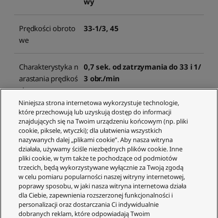
wy
Prędkości obroto
33-1/3, 45
we
Charakterystyka n
0,7 sek. od zatrzymania do 33 i 1/
arastania prędkoś
3 obr./min
ci
Niniejsza strona internetowa wykorzystuje technologie,
które przechowują lub uzyskują dostęp do informacji
System hamowan
Hamulec elektroniczny
znajdujących się na Twoim urządzeniu końcowym (np. pliki
ia
cookie, piksele, wtyczki); dla ułatwienia wszystkich
nazywanych dalej „plikami cookie”. Aby nasza witryna
działała, używamy ściśle niezbędnych plików cookie. Inne
Kołysanie i drżeni
0,025% W.R.M.S.
pliki cookie, w tym także te pochodzące od podmiotów
e
trzecich, będą wykorzystywane wyłącznie za Twoją zgodą
w celu pomiaru popularności naszej witryny internetowej,
poprawy sposobu, w jaki nasza witryna internetowa działa
Talerz gramofonu
Odlew aluminiowy Średnica: 300
dla Ciebie, zapewnienia rozszerzonej funkcjonalności i
personalizacji oraz dostarczania Ci indywidualnie
mm Waga: w przyb. 1,26 kg (wlicz
dobranych reklam, które odpowiadają Twoim
ając matę gramofonową)