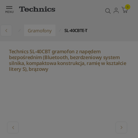
0
ukty
Gramofony
SL-40CBTE-T
Technics SL-40CBT gramofon z napędem
bezpośrednim (Bluetooth, bezrdzeniowy system
silnika, kompaktowa konstrukcja, ramię w kształcie
litery S), brązowy