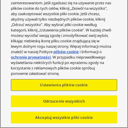
zainteresowaniom. Jeśli zgadzasz się na używanie przez nas
O nas
plików cookie do tych celów, kliknij „Zezwól na wszystko”,
Gwarancja
aby zaakceptować wszystkie pliki cookie. Jeśli chcesz,
abyśmy używali tylko niezbędnych plików cookie, kliknij
Społeczność
„Odrzuć wszystko”. Aby wybrać pliki cookie według
kategorii, kliknij „Ustawienia plików cookie”. W każdej chwili
możesz wycofać swoją zgodę i zmodyfikować swój wybór,
klikając niebieską ikonę pliku cookie znajdującą się w
lewym dolnym rogu naszej strony. Więcej informacji można
znaleźć w naszej Polityce
plików cookie
i Informacji o
© Copyright - 2023-2025 Panasonic Marketing Europe
ochronie prywatności
. W przypadku nieprawidłowego
GMBH (Spółka z ograniczoną odpowiedzialnością)
wyświetlania niektórych funkcji po wyrażeniu zgody na
Oddział w Polsce. Wszystkie prawa zastrzeżone.
korzystanie z reklamowych plików cookie spróbuj
ponownie załadować stronę.
Ustawienia plików cookie
Idź do góry
Odrzucenie wszystkich
Akceptuj wszystkie pliki cookie