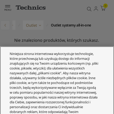
0
dukty
Outlet
Outlet systemy all-in-one
Nie znaleziono produktów, których szukasz.
Niniejsza strona internetowa wykorzystuje technologie,
które przechowują lub uzyskują dostęp do informacji
znajdujących się na Twoim urządzeniu końcowym (np. pliki
cookie, piksele, wtyczki); dla ułatwienia wszystkich
nazywanych dalej „plikami cookie”. Aby nasza witryna
działała, używamy ściśle niezbędnych plików cookie. Inne
pliki cookie, w tym także te pochodzące od podmiotów
Obsługa Klienta
trzecich, będą wykorzystywane wyłącznie za Twoją zgodą
w celu pomiaru popularności naszej witryny internetowej,
Twoje konto
poprawy sposobu, w jaki nasza witryna internetowa działa
Informacje prawne
dla Ciebie, zapewnienia rozszerzonej funkcjonalności i
personalizacji oraz dostarczania Ci indywidualnie
Technics
dobranych reklam, które odpowiadają Twoim