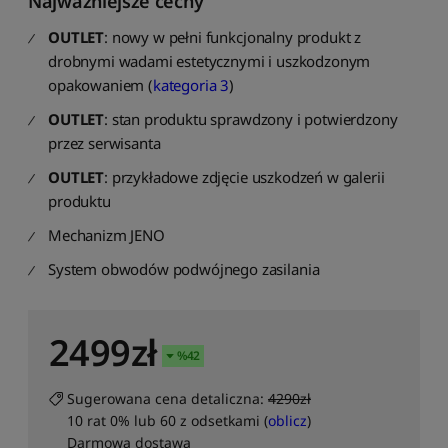
Najważniejsze cechy
ś
c
OUTLET
: nowy w pełni funkcjonalny produkt z
i
drobnymi wadami estetycznymi i uszkodzonym
S
opakowaniem (
kategoria 3
)
o
OUTLET
: stan produktu sprawdzony i potwierdzony
r
przez serwisanta
t
u
OUTLET
: przykładowe zdjęcie uszkodzeń w galerii
j
produktu
w
g
Mechanizm JENO
ś
r
System obwodów podwójnego zasilania
e
d
n
2499
zł
i
%
42
e
j
Sugerowana cena detaliczna:
4290zł
o
10 rat 0% lub 60 z odsetkami (
oblicz
)
c
Darmowa dostawa
e