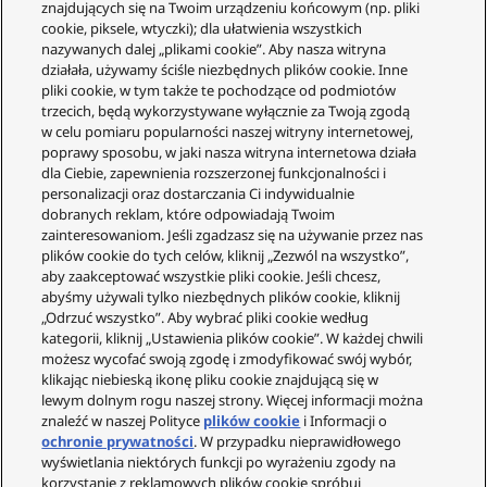
znajdujących się na Twoim urządzeniu końcowym (np. pliki
S
cookie, piksele, wtyczki); dla ułatwienia wszystkich
o
nazywanych dalej „plikami cookie”. Aby nasza witryna
r
działała, używamy ściśle niezbędnych plików cookie. Inne
t
pliki cookie, w tym także te pochodzące od podmiotów
u
trzecich, będą wykorzystywane wyłącznie za Twoją zgodą
j
w celu pomiaru popularności naszej witryny internetowej,
p
poprawy sposobu, w jaki nasza witryna internetowa działa
Obsługa Klienta
o
dla Ciebie, zapewnienia rozszerzonej funkcjonalności i
c
personalizacji oraz dostarczania Ci indywidualnie
Twoje konto
e
dobranych reklam, które odpowiadają Twoim
n
zainteresowaniom. Jeśli zgadzasz się na używanie przez nas
Informacje prawne
i
plików cookie do tych celów, kliknij „Zezwól na wszystko”,
Technics
aby zaakceptować wszystkie pliki cookie. Jeśli chcesz,
e
abyśmy używali tylko niezbędnych plików cookie, kliknij
o
O nas
„Odrzuć wszystko”. Aby wybrać pliki cookie według
d
kategorii, kliknij „Ustawienia plików cookie”. W każdej chwili
Gwarancja
n
możesz wycofać swoją zgodę i zmodyfikować swój wybór,
a
Społeczność
klikając niebieską ikonę pliku cookie znajdującą się w
j
lewym dolnym rogu naszej strony. Więcej informacji można
n
znaleźć w naszej Polityce
plików cookie
i Informacji o
i
ochronie prywatności
. W przypadku nieprawidłowego
ż
wyświetlania niektórych funkcji po wyrażeniu zgody na
s
korzystanie z reklamowych plików cookie spróbuj