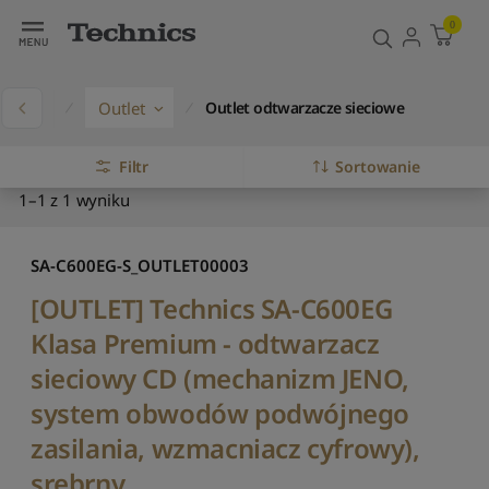
0
ukty
Outlet
Outlet odtwarzacze sieciowe
Filtr
Sortowanie
1–1 z 1 wyniku
D
o
m
SA-C600EG-S_OUTLET00003
y
ś
[OUTLET] Technics SA-C600EG
l
Klasa Premium - odtwarzacz
n
e
sieciowy CD (mechanizm JENO,
s
o
system obwodów podwójnego
r
zasilania, wzmacniacz cyfrowy),
t
o
srebrny