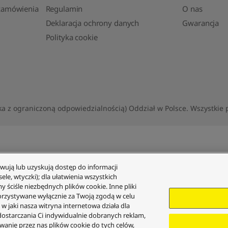
 zamówienia
Regulamin
O nas
Deklaracja ochrony danych
Gwarancja
Polityka cookie
 z ograniczoną odpowiedzialnością) Oddział w Polsce. Wszystkie 
wują lub uzyskują dostęp do informacji
le, wtyczki); dla ułatwienia wszystkich
y ściśle niezbędnych plików cookie. Inne pliki
orzystywane wyłącznie za Twoją zgodą w celu
 jaki nasza witryna internetowa działa dla
z dostarczania Ci indywidualnie dobranych reklam,
wanie przez nas plików cookie do tych celów,