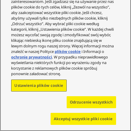
zainteresowaniom. Jeśli zgadzasz się na używanie przez nas
plików cookie do tych celów, kliknij „Zezwól na wszystko”,
aby zaakceptować wszystkie pliki cookie. Jeśli chcesz,
abyśmy używali tylko niezbędnych plików cookie, kliknij
„Odrzuć wszystko”. Aby wybrać pliki cookie według
kategorii, kliknij „Ustawienia plików cookie”. W każdej chwili
możesz wycofać swoją zgodę i zmodyfikować swój wybór,
klikając niebieską ikonę pliku cookie znajdującą się w
lewym dolnym rogu naszej strony. Więcej informacji można
znaleźć w naszej Polityce
plików cookie
i Informacji o
ochronie prywatności
. W przypadku nieprawidłowego
wyświetlania niektórych funkcji po wyrażeniu zgody na
korzystanie z reklamowych plików cookie spróbuj
ponownie załadować stronę.
Ustawienia plików cookie
Właściwości techniczne
Odrzucenie wszystkich
Parametry
Akceptuj wszystkie pliki cookie
Przetwornik (średnica w mm)