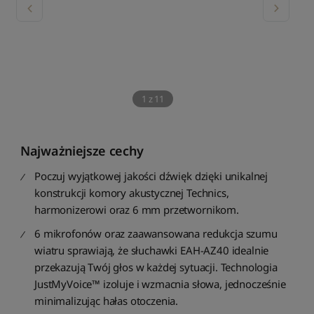
1
z
11
Najważniejsze cechy
Poczuj wyjątkowej jakości dźwięk dzięki unikalnej
0%
konstrukcji komory akustycznej Technics,
harmonizerowi oraz 6 mm przetwornikom.
6 mikrofonów oraz zaawansowana redukcja szumu
wiatru sprawiają, że słuchawki EAH-AZ40 idealnie
przekazują Twój głos w każdej sytuacji. Technologia
JustMyVoice™ izoluje i wzmacnia słowa, jednocześnie
minimalizując hałas otoczenia.