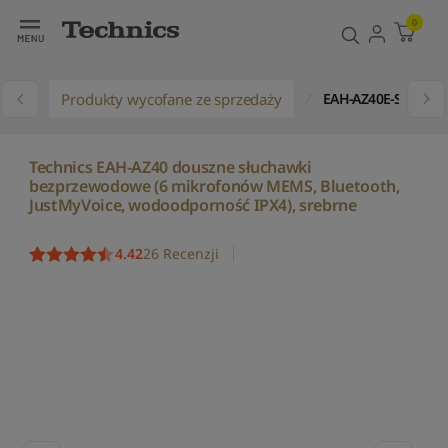
0
Produkty wycofane ze sprzedaży
EAH-AZ40E-S
Technics EAH-AZ40 douszne słuchawki
bezprzewodowe (6 mikrofonów MEMS, Bluetooth,
JustMyVoice, wodoodporność IPX4), srebrne
4.42
26 Recenzji