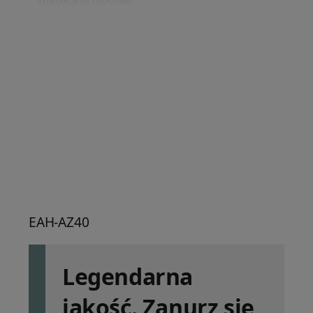
Sterowanie głosowe
tak
Przetwornik [mm]
6
Aplikacja
Amazon Alexa
|
Siri
|
Technics Audio Connect
Funkcje
Multipoint Bluetooth
Akcesoria
etui ładujące
EAH-AZ40
Kolor
srebrny
Legendarna
SKU
EAH-AZ40E-S
jakość. Zanurz się