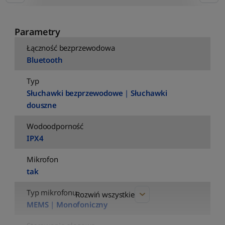
Parametry
Łączność bezprzewodowa
Bluetooth
Typ
Słuchawki bezprzewodowe
|
Słuchawki
douszne
Wodoodporność
IPX4
Mikrofon
tak
Typ mikrofonu
Rozwiń wszystkie
MEMS
|
Monofoniczny