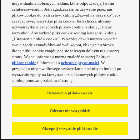
indywidualnie dobranych reklam, które odpowiadają Twoim
zainteresowaniom. Jeśli zgadzasz się na używanie przez nas
plików cookie do tych celów, kliknij „Zezwól na wszystko”, aby
Tryby
zaakceptować wszystkie pliki cookie. Jeśli chcesz, abyśmy
wypieku
używali tylko niezbędnych plików cookie, kliknij „Odrzuć
wszystko”. Aby wybrać pliki cookie według kategorii, kliknij
„Ustawienia plików cookie”. W każdej chwili możesz wycofać
swoją zgodę i zmodyfikować swój wybór, klikając niebieską
ikonę pliku cookie znajdującą się w lewym dolnym rogu naszej
strony. Więcej informacji można znaleźć w naszej Polityce
Tryby
plików cookie
i Informacji o
ochronie prywatności
. W
gotowania
przypadku nieprawidłowego wyświetlania niektórych funkcji po
wyrażeniu zgody na korzystanie z reklamowych plików cookie
spróbuj ponownie załadować stronę.
Ustawienia plików cookie
Technologie
Odrzucenie wszystkich
gotowania
ZOBACZ
Akceptuj wszystkie pliki cookie
PORÓWNANIE