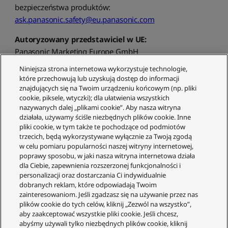
bezpieczeństwa produktów:
ask.panasonic.safety@eu.panasonic.com
Autoryzowany przedstawiciel w UE:
Panasonic Marketing Europe GmbH
Panasonic Testing Centre
Niniejsza strona internetowa wykorzystuje technologie,
Winsbergring 15
które przechowują lub uzyskują dostęp do informacji
22525 Hamburg
znajdujących się na Twoim urządzeniu końcowym (np. pliki
cookie, piksele, wtyczki); dla ułatwienia wszystkich
Germany
nazywanych dalej „plikami cookie”. Aby nasza witryna
E-mail kontaktowy dla ogólnych zapytań dotyczących
działała, używamy ściśle niezbędnych plików cookie. Inne
bezpieczeństwa produktów:
pliki cookie, w tym także te pochodzące od podmiotów
ask.panasonic.safety@eu.panasonic.com
trzecich, będą wykorzystywane wyłącznie za Twoją zgodą
w celu pomiaru popularności naszej witryny internetowej,
poprawy sposobu, w jaki nasza witryna internetowa działa
dla Ciebie, zapewnienia rozszerzonej funkcjonalności i
personalizacji oraz dostarczania Ci indywidualnie
dobranych reklam, które odpowiadają Twoim
zainteresowaniom. Jeśli zgadzasz się na używanie przez nas
plików cookie do tych celów, kliknij „Zezwól na wszystko”,
aby zaakceptować wszystkie pliki cookie. Jeśli chcesz,
Obsługa Klienta
abyśmy używali tylko niezbędnych plików cookie, kliknij