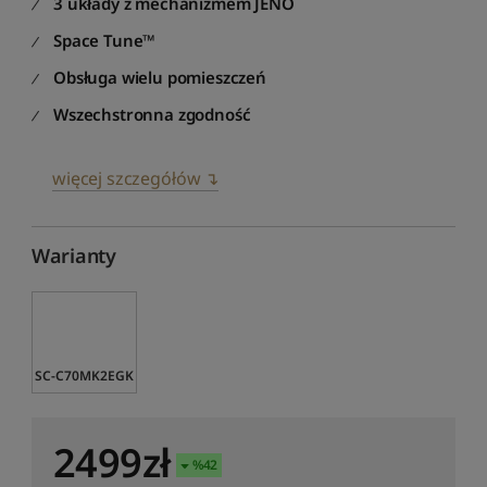
3 układy z mechanizmem JENO
Space Tune™
Obsługa wielu pomieszczeń
Wszechstronna zgodność
więcej szczegółów ↴
Warianty
SC-C70MK2EGK
2499
zł
%
42