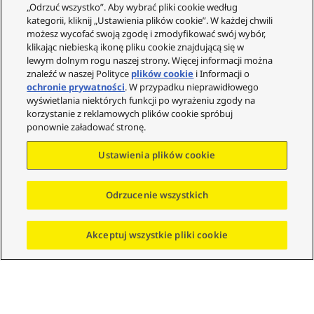
„Odrzuć wszystko”. Aby wybrać pliki cookie według
Twoje konto
kategorii, kliknij „Ustawienia plików cookie”. W każdej chwili
możesz wycofać swoją zgodę i zmodyfikować swój wybór,
Informacje prawne
klikając niebieską ikonę pliku cookie znajdującą się w
lewym dolnym rogu naszej strony. Więcej informacji można
Technics
znaleźć w naszej Polityce
plików cookie
i Informacji o
O nas
ochronie prywatności
. W przypadku nieprawidłowego
wyświetlania niektórych funkcji po wyrażeniu zgody na
Gwarancja
korzystanie z reklamowych plików cookie spróbuj
Społeczność
ponownie załadować stronę.
Ustawienia plików cookie
Odrzucenie wszystkich
© Copyright - 2023-2025 Panasonic Marketing Europe
GMBH (Spółka z ograniczoną odpowiedzialnością)
Akceptuj wszystkie pliki cookie
Oddział w Polsce. Wszystkie prawa zastrzeżone.
Idź do góry