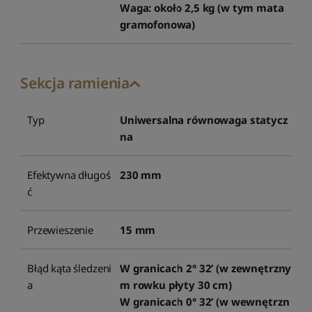
Waga: około 2,5 kg (w tym mata
gramofonowa)
Sekcja ramienia
Typ
Uniwersalna równowaga statycz
na
Efektywna długoś
230 mm
ć
Przewieszenie
15 mm
Błąd kąta śledzeni
W granicach 2° 32’ (w zewnętrzny
a
m rowku płyty 30 cm)
W granicach 0° 32’ (w wewnętrzn