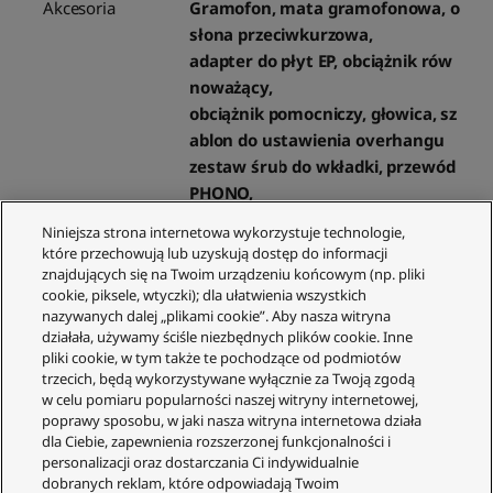
Akcesoria
Gramofon, mata gramofonowa, o
słona przeciwkurzowa,
adapter do płyt EP, obciążnik rów
noważący,
obciążnik pomocniczy, głowica, sz
ablon do ustawienia overhangu
zestaw śrub do wkładki, przewód
PHONO,
przewód uziemiający PHONO, prz
Niniejsza strona internetowa wykorzystuje technologie,
ewód zasilający AC, zestaw śrub d
które przechowują lub uzyskują dostęp do informacji
o gramofonu,
znajdujących się na Twoim urządzeniu końcowym (np. pliki
cookie, piksele, wtyczki); dla ułatwienia wszystkich
instrukcja obsługi.
nazywanych dalej „plikami cookie”. Aby nasza witryna
działała, używamy ściśle niezbędnych plików cookie. Inne
pliki cookie, w tym także te pochodzące od podmiotów
trzecich, będą wykorzystywane wyłącznie za Twoją zgodą
w celu pomiaru popularności naszej witryny internetowej,
Opinie
poprawy sposobu, w jaki nasza witryna internetowa działa
dla Ciebie, zapewnienia rozszerzonej funkcjonalności i
personalizacji oraz dostarczania Ci indywidualnie
NAPISZ RECENZJĘ
dobranych reklam, które odpowiadają Twoim