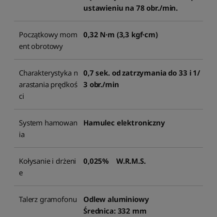
ustawieniu na 78 obr./min.
Początkowy mom
0,32 N·m (3,3 kgf·cm)
ent obrotowy
Charakterystyka n
0,7 sek. od zatrzymania do 33 i 1/
arastania prędkoś
3 obr./min
ci
System hamowan
Hamulec elektroniczny
ia
Kołysanie i drżeni
0,025% W.R.M.S.
e
Talerz gramofonu
Odlew aluminiowy
Średnica: 332 mm