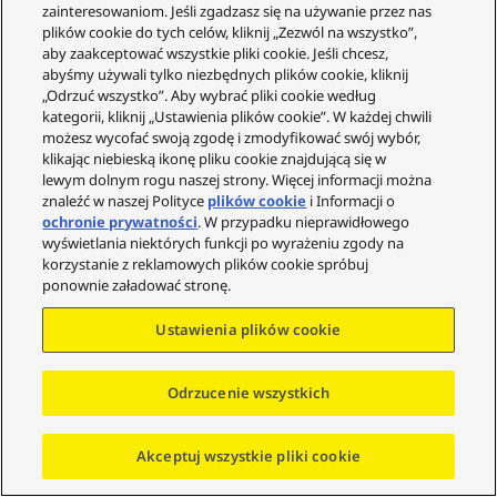
zainteresowaniom. Jeśli zgadzasz się na używanie przez nas
plików cookie do tych celów, kliknij „Zezwól na wszystko”,
aby zaakceptować wszystkie pliki cookie. Jeśli chcesz,
abyśmy używali tylko niezbędnych plików cookie, kliknij
There are no reviews yet
„Odrzuć wszystko”. Aby wybrać pliki cookie według
kategorii, kliknij „Ustawienia plików cookie”. W każdej chwili
możesz wycofać swoją zgodę i zmodyfikować swój wybór,
klikając niebieską ikonę pliku cookie znajdującą się w
Instrukcje
lewym dolnym rogu naszej strony. Więcej informacji można
znaleźć w naszej Polityce
plików cookie
i Informacji o
ochronie prywatności
. W przypadku nieprawidłowego
wyświetlania niektórych funkcji po wyrażeniu zgody na
korzystanie z reklamowych plików cookie spróbuj
ponownie załadować stronę.
Ustawienia plików cookie
Odrzucenie wszystkich
Akceptuj wszystkie pliki cookie