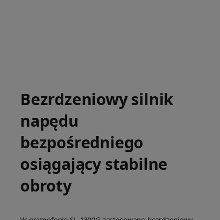
Bezrdzeniowy silnik
napędu
bezpośredniego
osiągający stabilne
obroty
W gramofonie SL-1300G zastosowano bezrdzeniowy