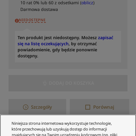
10 rat 0% lub 60 z odsetkami (
oblicz
)
Darmowa dostawa
NIEDOSTĘPNE
Ten produkt jest niedostępny. Możesz
zapisać
się na listę oczekujących
, by otrzymać
powiadomienie, gdy będzie ponownie
dostępny.
DODAJ DO KOSZYKA
Szczegóły
Porównaj
Niniejsza strona internetowa wykorzystuje technologie,
które przechowują lub uzyskują dostęp do informacji
1–5 z 5 wyników
znajdujących się na Twoim urządzeniu końcowym (np. pliki