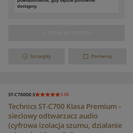
powiadomienie, gdy będzie ponownie
t
dostępny.
u
j
w
e
DODAJ DO KOSZYKA
d
ł
u
g
Szczegóły
Porównaj
d
o
s
t
ę
p
ST-C700DE-S
5.00
n
o
Technics ST-C700 Klasa Premium -
ś
c
sieciowy odtwarzacz audio
i
(cyfrowa izolacja szumu, działanie
S