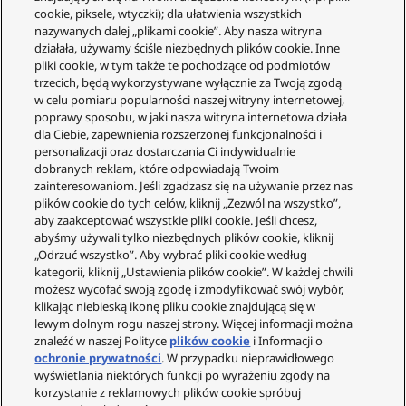
cookie, piksele, wtyczki); dla ułatwienia wszystkich
nazywanych dalej „plikami cookie”. Aby nasza witryna
działała, używamy ściśle niezbędnych plików cookie. Inne
pliki cookie, w tym także te pochodzące od podmiotów
trzecich, będą wykorzystywane wyłącznie za Twoją zgodą
w celu pomiaru popularności naszej witryny internetowej,
poprawy sposobu, w jaki nasza witryna internetowa działa
Obsługa Klienta
dla Ciebie, zapewnienia rozszerzonej funkcjonalności i
personalizacji oraz dostarczania Ci indywidualnie
Twoje konto
dobranych reklam, które odpowiadają Twoim
zainteresowaniom. Jeśli zgadzasz się na używanie przez nas
Informacje prawne
plików cookie do tych celów, kliknij „Zezwól na wszystko”,
Technics
aby zaakceptować wszystkie pliki cookie. Jeśli chcesz,
abyśmy używali tylko niezbędnych plików cookie, kliknij
O nas
„Odrzuć wszystko”. Aby wybrać pliki cookie według
kategorii, kliknij „Ustawienia plików cookie”. W każdej chwili
Gwarancja
możesz wycofać swoją zgodę i zmodyfikować swój wybór,
Społeczność
klikając niebieską ikonę pliku cookie znajdującą się w
lewym dolnym rogu naszej strony. Więcej informacji można
znaleźć w naszej Polityce
plików cookie
i Informacji o
ochronie prywatności
. W przypadku nieprawidłowego
wyświetlania niektórych funkcji po wyrażeniu zgody na
korzystanie z reklamowych plików cookie spróbuj