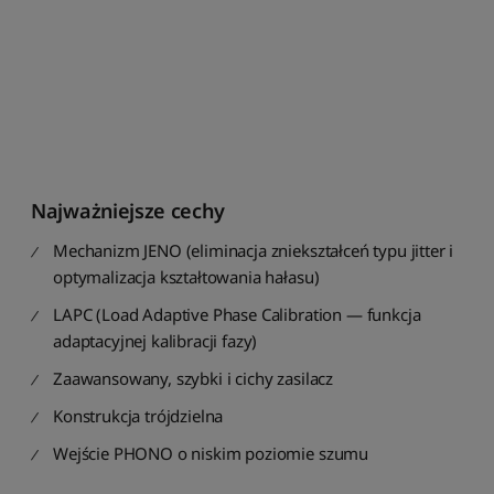
t
u
j
w
g
ś
r
e
d
Najważniejsze cechy
n
i
Mechanizm JENO (eliminacja zniekształceń typu jitter i
e
j
optymalizacja kształtowania hałasu)
o
LAPC (Load Adaptive Phase Calibration — funkcja
c
adaptacyjnej kalibracji fazy)
e
n
Zaawansowany, szybki i cichy zasilacz
y
Konstrukcja trójdzielna
S
o
Wejście PHONO o niskim poziomie szumu
r
t