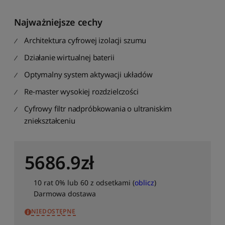
j
i
Najważniejsze cechy
Architektura cyfrowej izolacji szumu
Działanie wirtualnej baterii
Optymalny system aktywacji układów
Re-master wysokiej rozdzielczości
Cyfrowy filtr nadpróbkowania o ultraniskim
zniekształceniu
5686.9
zł
10 rat 0% lub 60 z odsetkami (
oblicz
)
Darmowa dostawa
NIEDOSTĘPNE