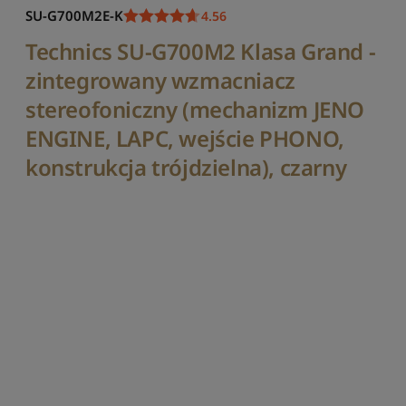
o
SU-G700M2E-K
4.56
r
t
Technics SU-G700M2 Klasa Grand -
u
zintegrowany wzmacniacz
j
w
stereofoniczny (mechanizm JENO
g
p
ENGINE, LAPC, wejście PHONO,
o
konstrukcja trójdzielna), czarny
p
u
l
a
r
n
o
ś
c
i
S
o
r