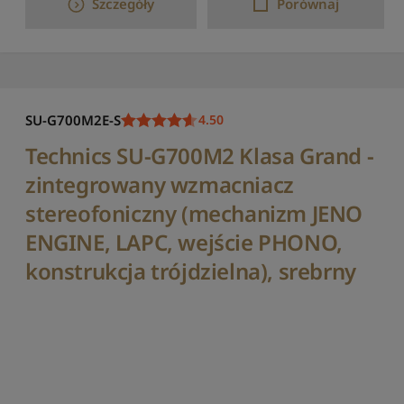
p
Szczegóły
Porównaj
o
c
e
n
i
e
SU-G700M2E-S
4.50
o
d
Technics SU-G700M2 Klasa Grand -
n
zintegrowany wzmacniacz
a
j
stereofoniczny (mechanizm JENO
n
ENGINE, LAPC, wejście PHONO,
i
ż
konstrukcja trójdzielna), srebrny
s
z
e
j
S
o
r