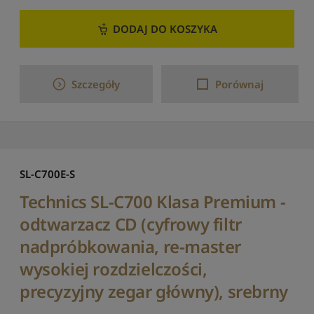
S
o
DODAJ DO KOSZYKA
r
t
u
j
Szczegóły
Porównaj
p
o
n
a
z
w
i
SL-C700E-S
e
:
Technics SL-C700 Klasa Premium -
o
odtwarzacz CD (cyfrowy filtr
d
Z
nadpróbkowania, re-master
t
wysokiej rozdzielczości,
o
A
precyzyjny zegar główny), srebrny
S