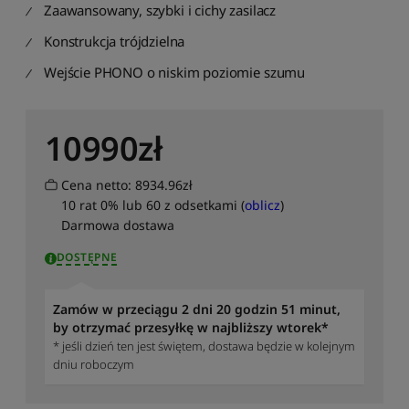
Zaawansowany, szybki i cichy zasilacz
S
o
Konstrukcja trójdzielna
r
t
Wejście PHONO o niskim poziomie szumu
u
j
p
10990
zł
o
n
a
Cena netto: 8934.96zł
z
10 rat 0% lub 60 z odsetkami (
oblicz
)
w
Darmowa dostawa
i
e
DOSTĘPNE
:
o
d
Zamów w przeciągu 2 dni 20 godzin 51 minut,
A
by otrzymać przesyłkę w najbliższy wtorek*
d
* jeśli dzień ten jest świętem, dostawa będzie w kolejnym
o
dniu roboczym
Z