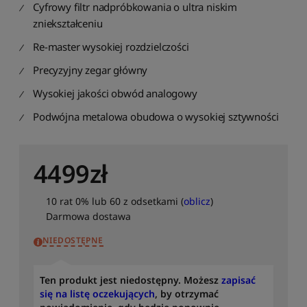
Cyfrowy filtr nadpróbkowania o ultra niskim
r
t
zniekształceniu
u
Re-master wysokiej rozdzielczości
j
p
Precyzyjny zegar główny
o
m
Wysokiej jakości obwód analogowy
o
Podwójna metalowa obudowa o wysokiej sztywności
d
e
l
u
4499
zł
:
o
d
10 rat 0% lub 60 z odsetkami (
oblicz
)
Z
Darmowa dostawa
d
NIEDOSTĘPNE
o
A
S
Ten produkt jest niedostępny. Możesz
zapisać
o
się na listę oczekujących
, by otrzymać
r