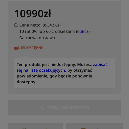
u
10990
zł
j
o
d
Cena netto: 8934.96zł
n
10 rat 0% lub 60 z odsetkami (
oblicz
)
a
Darmowa dostawa
j
n
NIEDOSTĘPNE
o
w
s
Ten produkt jest niedostępny. Możesz
zapisać
z
się na listę oczekujących
, by otrzymać
y
powiadomienie, gdy będzie ponownie
c
dostępny.
h
S
o
r
DODAJ DO KOSZYKA
t
u
j