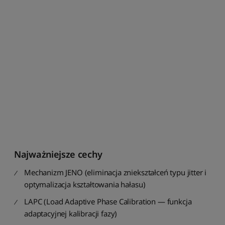
t
u
j
p
o
c
e
n
i
e
o
d
n
a
j
Najważniejsze cechy
w
y
Mechanizm JENO (eliminacja zniekształceń typu jitter i
ż
optymalizacja kształtowania hałasu)
s
z
LAPC (Load Adaptive Phase Calibration — funkcja
e
adaptacyjnej kalibracji fazy)
j