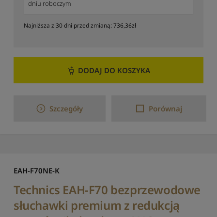
dniu roboczym
t
u
Najniższa z 30 dni przed zmianą:
736,36
zł
j
w
e
d
ł
DODAJ DO KOSZYKA
u
g
d
o
Szczegóły
Porównaj
s
t
ę
p
n
o
EAH-F70NE-K
ś
c
Technics EAH-F70 bezprzewodowe
i
słuchawki premium z redukcją
S