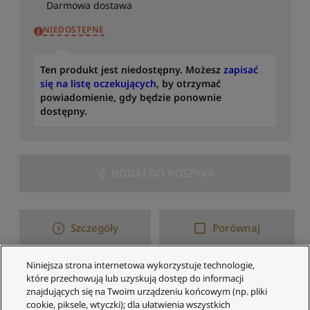
Darmowa dostawa
NIEDOSTĘPNE
Ten produkt jest niedostępny. Możesz
zapisać
się na listę oczekujących
, by otrzymać
powiadomienie, gdy będzie ponownie
dostępny.
DODAJ DO KOSZYKA
Szczegóły
Porównaj
Niniejsza strona internetowa wykorzystuje technologie,
które przechowują lub uzyskują dostęp do informacji
1–4 z 4 wyników
znajdujących się na Twoim urządzeniu końcowym (np. pliki
cookie, piksele, wtyczki); dla ułatwienia wszystkich