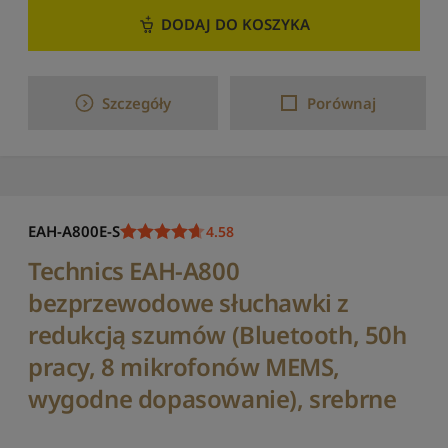
S
o
DODAJ DO KOSZYKA
r
t
u
j
Szczegóły
Porównaj
p
o
n
a
z
w
EAH-A800E-S
4.58
i
e
Technics EAH-A800
:
bezprzewodowe słuchawki z
o
d
redukcją szumów (Bluetooth, 50h
Z
pracy, 8 mikrofonów MEMS,
t
o
wygodne dopasowanie), srebrne
A
S