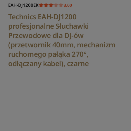
o
EAH-DJ1200EK
3.00
r
t
Technics EAH-DJ1200
u
profesjonalne Słuchawki
j
w
Przewodowe dla DJ-ów
g
p
(przetwornik 40mm, mechanizm
o
ruchomego pałąka 270°,
p
u
odłączany kabel), czarne
l
a
r
n
o
ś
c
i
S
o
r