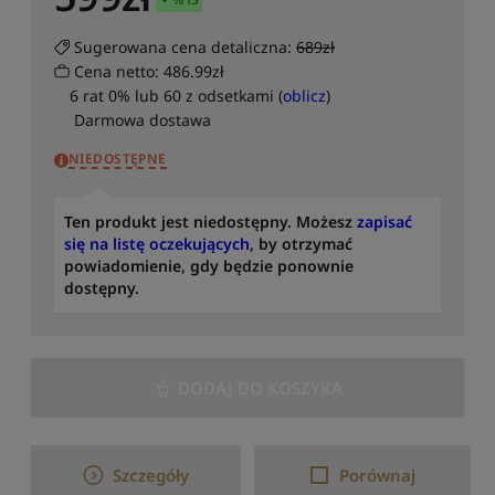
u
j
Sugerowana cena detaliczna:
689zł
o
Cena netto: 486.99zł
d
6 rat 0% lub 60 z odsetkami (
oblicz
)
n
Darmowa dostawa
a
j
NIEDOSTĘPNE
n
o
w
Ten produkt jest niedostępny. Możesz
zapisać
s
się na listę oczekujących
, by otrzymać
z
powiadomienie, gdy będzie ponownie
y
dostępny.
c
h
S
DODAJ DO KOSZYKA
o
r
t
u
Szczegóły
Porównaj
j