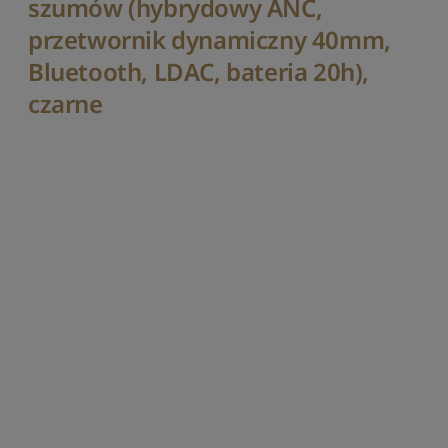
szumów (hybrydowy ANC,
o
r
przetwornik dynamiczny 40mm,
t
u
Bluetooth, LDAC, bateria 20h),
j
czarne
w
e
d
ł
u
g
l
i
c
z
b
y
r
e
c
e
n
z