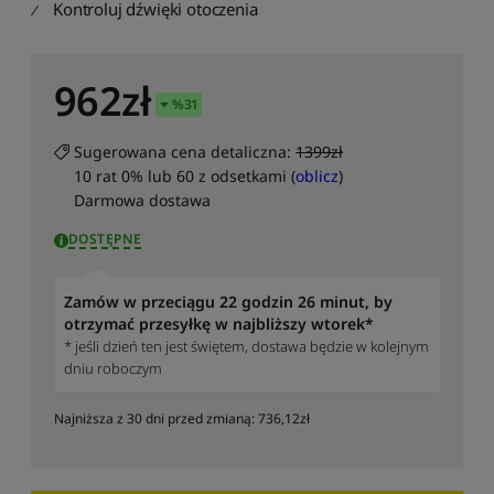
Kontroluj dźwięki otoczenia
S
o
r
t
962
zł
u
%
31
j
p
Sugerowana cena detaliczna:
1399zł
o
10 rat 0% lub 60 z odsetkami (
oblicz
)
n
Darmowa dostawa
a
z
DOSTĘPNE
w
i
Zamów w przeciągu 22 godzin 26 minut, by
e
otrzymać przesyłkę w najbliższy wtorek*
:
o
* jeśli dzień ten jest świętem, dostawa będzie w kolejnym
d
dniu roboczym
A
d
Najniższa z 30 dni przed zmianą:
736,12
zł
o
Z