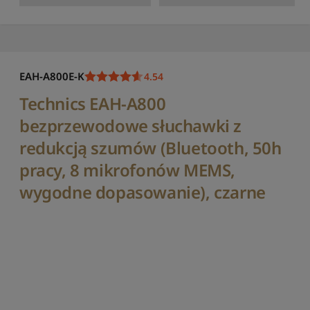
p
o
c
e
n
i
EAH-A800E-K
4.54
e
o
Technics EAH-A800
d
bezprzewodowe słuchawki z
n
a
redukcją szumów (Bluetooth, 50h
j
pracy, 8 mikrofonów MEMS,
n
i
wygodne dopasowanie), czarne
ż
s
z
e
j
S
o
r