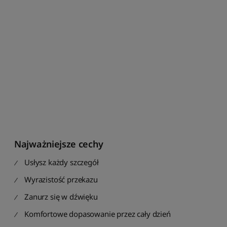
t
u
j
p
o
c
e
n
i
e
o
d
n
a
Najważniejsze cechy
j
w
Usłysz każdy szczegół
y
ż
Wyrazistość przekazu
s
Zanurz się w dźwięku
z
e
Komfortowe dopasowanie przez cały dzień
j