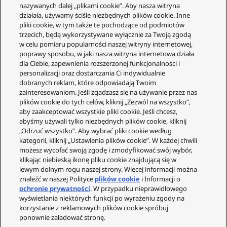
nazywanych dalej „plikami cookie”. Aby nasza witryna
działała, używamy ściśle niezbędnych plików cookie. Inne
pliki cookie, w tym także te pochodzące od podmiotów
trzecich, będą wykorzystywane wyłącznie za Twoją zgodą
w celu pomiaru popularności naszej witryny internetowej,
poprawy sposobu, w jaki nasza witryna internetowa działa
Obsługa Klienta
dla Ciebie, zapewnienia rozszerzonej funkcjonalności i
personalizacji oraz dostarczania Ci indywidualnie
Twoje konto
dobranych reklam, które odpowiadają Twoim
zainteresowaniom. Jeśli zgadzasz się na używanie przez nas
Informacje prawne
plików cookie do tych celów, kliknij „Zezwól na wszystko”,
Technics
aby zaakceptować wszystkie pliki cookie. Jeśli chcesz,
abyśmy używali tylko niezbędnych plików cookie, kliknij
O nas
„Odrzuć wszystko”. Aby wybrać pliki cookie według
kategorii, kliknij „Ustawienia plików cookie”. W każdej chwili
Gwarancja
możesz wycofać swoją zgodę i zmodyfikować swój wybór,
Społeczność
klikając niebieską ikonę pliku cookie znajdującą się w
lewym dolnym rogu naszej strony. Więcej informacji można
znaleźć w naszej Polityce
plików cookie
i Informacji o
ochronie prywatności
. W przypadku nieprawidłowego
wyświetlania niektórych funkcji po wyrażeniu zgody na
korzystanie z reklamowych plików cookie spróbuj
© Copyright - 2023-2025 Panasonic Marketing Europe
ponownie załadować stronę.
GMBH (Spółka z ograniczoną odpowiedzialnością)