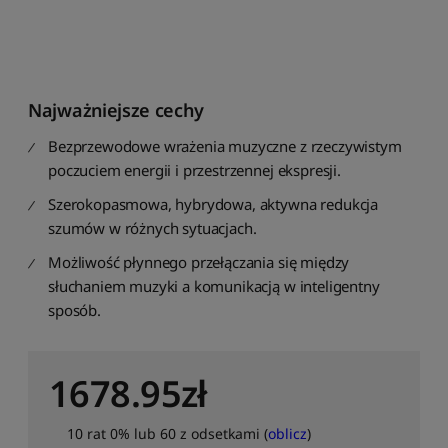
j
i
Najważniejsze cechy
Bezprzewodowe wrażenia muzyczne z rzeczywistym
poczuciem energii i przestrzennej ekspresji.
Szerokopasmowa, hybrydowa, aktywna redukcja
szumów w różnych sytuacjach.
Możliwość płynnego przełączania się między
słuchaniem muzyki a komunikacją w inteligentny
sposób.
1678.95
zł
10 rat 0% lub 60 z odsetkami (
oblicz
)