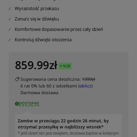
r
Wyrazistość przekazu
t
u
Zanurz się w dźwięku
j
p
Komfortowe dopasowanie przez cały dzień
o
Kontroluj dźwięki otoczenia
m
o
d
e
859.99
zł
l
%
39
u
:
Sugerowana cena detaliczna:
1399zł
o
6 rat 0% lub 60 z odsetkami (
oblicz
)
d
Darmowa dostawa
Z
d
DOSTĘPNE
o
A
Zamów w przeciągu 22 godzin 26 minut, by
S
otrzymać przesyłkę w najbliższy wtorek*
o
* jeśli dzień ten jest świętem, dostawa będzie w kolejnym
r