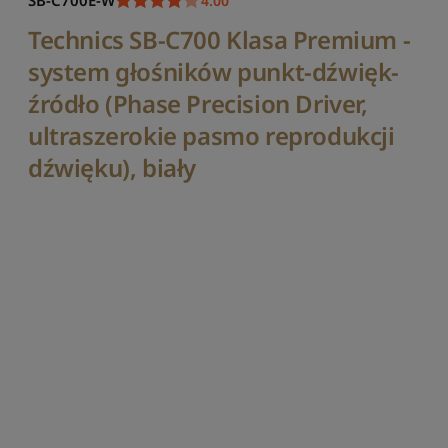
SB-C700E-W
4.00
o
r
Technics SB-C700 Klasa Premium -
t
u
system głośników punkt-dźwięk-
j
źródło (Phase Precision Driver,
w
g
ultraszerokie pasmo reprodukcji
p
dźwięku), biały
o
p
u
l
a
r
n
o
ś
c
i
S
o
r