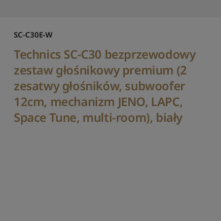
p
o
c
e
SC-C30E-W
n
Technics SC-C30 bezprzewodowy
i
e
zestaw głośnikowy premium (2
o
d
zesatwy głośników, subwoofer
n
12cm, mechanizm JENO, LAPC,
a
j
Space Tune, multi-room), biały
n
i
ż
s
z
e
j
S
o
r