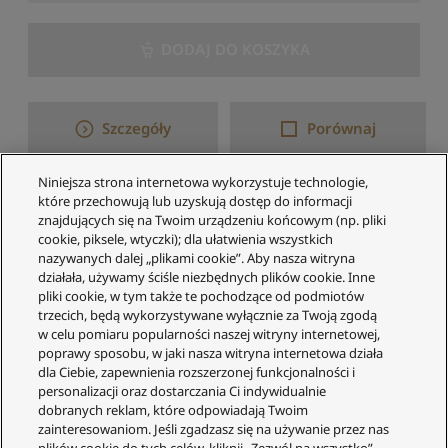
t
u
DODAJ DO KOSZYKA
j
w
e
d
Szczegóły
Porównaj
ł
u
g
Niniejsza strona internetowa wykorzystuje technologie,
d
które przechowują lub uzyskują dostęp do informacji
1–3 z 3 wyników
o
znajdujących się na Twoim urządzeniu końcowym (np. pliki
s
cookie, piksele, wtyczki); dla ułatwienia wszystkich
t
nazywanych dalej „plikami cookie”. Aby nasza witryna
działała, używamy ściśle niezbędnych plików cookie. Inne
ę
pliki cookie, w tym także te pochodzące od podmiotów
p
trzecich, będą wykorzystywane wyłącznie za Twoją zgodą
n
w celu pomiaru popularności naszej witryny internetowej,
o
poprawy sposobu, w jaki nasza witryna internetowa działa
ś
Obsługa Klienta
dla Ciebie, zapewnienia rozszerzonej funkcjonalności i
c
personalizacji oraz dostarczania Ci indywidualnie
Twoje konto
i
dobranych reklam, które odpowiadają Twoim
zainteresowaniom. Jeśli zgadzasz się na używanie przez nas
S
Informacje prawne