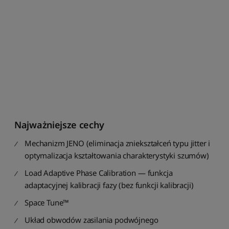
t
u
j
p
o
c
e
n
i
e
o
d
Najważniejsze cechy
n
a
Mechanizm JENO (eliminacja zniekształceń typu jitter i
j
optymalizacja kształtowania charakterystyki szumów)
w
y
Load Adaptive Phase Calibration — funkcja
ż
adaptacyjnej kalibracji fazy (bez funkcji kalibracji)
s
z
Space Tune™
e
j
Układ obwodów zasilania podwójnego