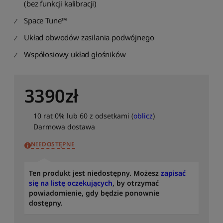
(bez funkcji kalibracji)
r
t
Space Tune™
u
j
Układ obwodów zasilania podwójnego
p
Współosiowy układ głośników
o
m
o
d
3390
zł
e
l
u
10 rat 0% lub 60 z odsetkami (
oblicz
)
:
Darmowa dostawa
o
NIEDOSTĘPNE
d
Z
d
Ten produkt jest niedostępny. Możesz
zapisać
o
się na listę oczekujących
, by otrzymać
A
powiadomienie, gdy będzie ponownie
S
dostępny.
o
r