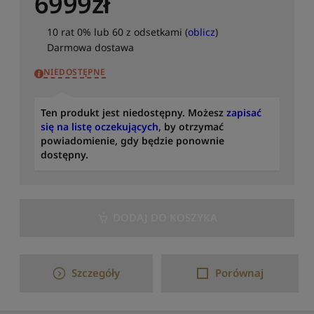
6999
zł
u
j
10 rat 0% lub 60 z odsetkami (
oblicz
)
o
Darmowa dostawa
d
n
NIEDOSTĘPNE
a
j
n
Ten produkt jest niedostępny. Możesz
zapisać
o
się na listę oczekujących
, by otrzymać
w
powiadomienie, gdy będzie ponownie
s
dostępny.
z
y
c
h
DODAJ DO KOSZYKA
S
o
r
Szczegóły
Porównaj
t
u
j