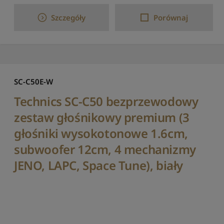
S
o
Szczegóły
Porównaj
r
t
u
j
p
o
n
SC-C50E-W
a
Technics SC-C50 bezprzewodowy
z
w
zestaw głośnikowy premium (3
i
głośniki wysokotonowe 1.6cm,
e
:
subwoofer 12cm, 4 mechanizmy
o
d
JENO, LAPC, Space Tune), biały
Z
t
o
A
S