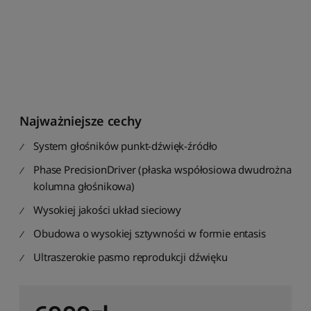
t
u
j
w
g
ś
r
e
d
Najważniejsze cechy
n
System głośników punkt-dźwięk-źródło
i
e
Phase PrecisionDriver (płaska współosiowa dwudrożna
j
kolumna głośnikowa)
o
c
Wysokiej jakości układ sieciowy
e
n
Obudowa o wysokiej sztywności w formie entasis
y
Ultraszerokie pasmo reprodukcji dźwięku
S
o
r
t