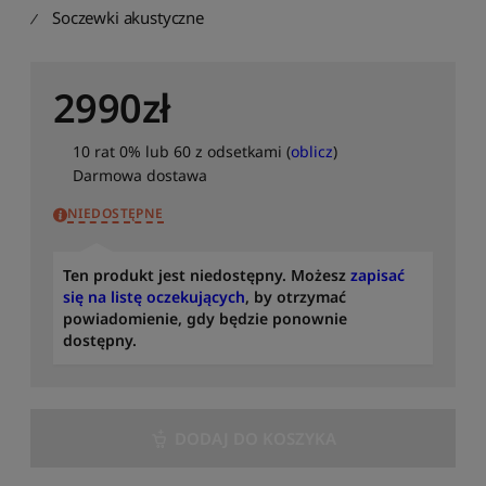
S
Soczewki akustyczne
o
r
t
2990
zł
u
j
p
10 rat 0% lub 60 z odsetkami (
oblicz
)
o
Darmowa dostawa
n
a
NIEDOSTĘPNE
z
w
Ten produkt jest niedostępny. Możesz
zapisać
i
się na listę oczekujących
, by otrzymać
e
powiadomienie, gdy będzie ponownie
:
dostępny.
o
d
A
d
o
DODAJ DO KOSZYKA
Z