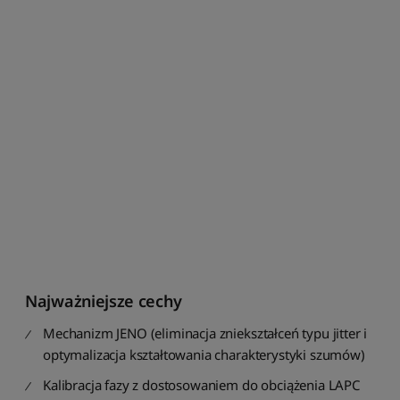
o
r
t
u
j
p
o
m
o
d
e
l
u
:
o
d
A
Najważniejsze cechy
d
o
Mechanizm JENO (eliminacja zniekształceń typu jitter i
Z
optymalizacja kształtowania charakterystyki szumów)
S
Kalibracja fazy z dostosowaniem do obciążenia LAPC
o