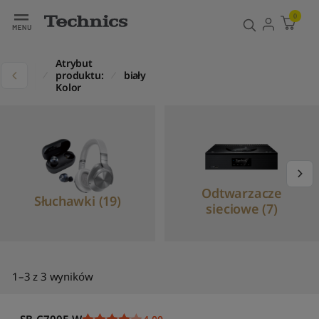
Filtr
Sortowanie
0
D
o
Atrybut
m
ukty
produktu:
biały
y
Kolor
ś
l
n
e
s
o
r
Odtwarzacze
t
Słuchawki (19)
sieciowe (7)
o
w
a
n
i
1–3 z 3 wyników
e
S