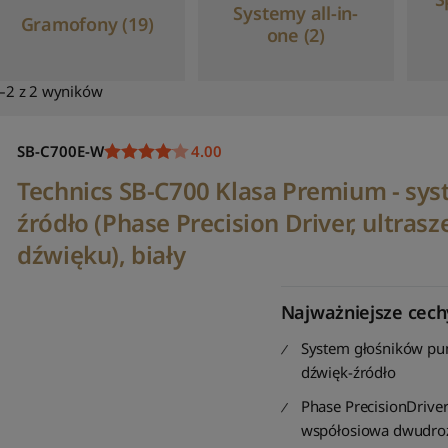
Systemy all-in-
Gramofony (19)
one (2)
–2 z 2 wyników
SB-C700E-W
4.00
Technics SB-C700 Klasa Premium - sy
źródło (Phase Precision Driver, ultras
dźwięku), biały
Najważniejsze cech
System głośników pu
dźwięk-źródło
Phase PrecisionDriver
współosiowa dwudro