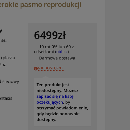
zerokie pasmo reprodukcji
y
6499
zł
nkt-
10 rat 0% lub 60 z
odsetkami (
oblicz
)
 (płaska
Darmowa dostawa
żna
NIEDOSTĘPNE
d sieciowy
Ten produkt jest
niedostępny. Możesz
zapisać się na listę
ntasis
oczekujących
, by
otrzymać powiadomienie,
gdy będzie ponownie
dostępny.