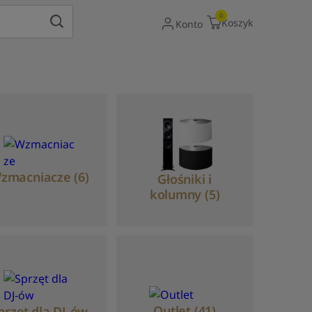
Gdy dostępne są wyniki autouzupełniania, uży
0
Koszyk
Konto
zmacniacze (6)
Głośniki i
kolumny (5)
Outlet (41)
przęt dla DJ-ów