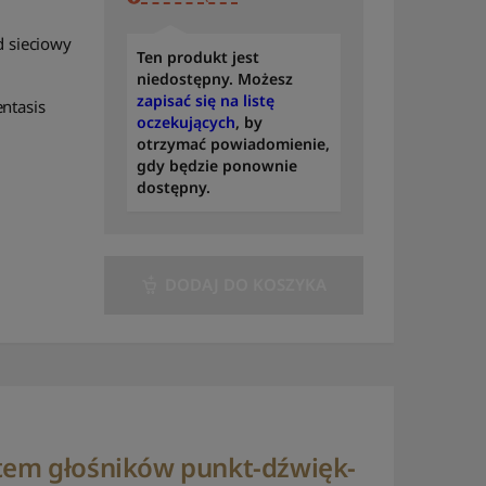
to A
d sieciowy
Ten produkt jest
Sortuj po modelu: od A
niedostępny. Możesz
do Z
zapisać się na listę
ntasis
Sortuj po modelu: od Z
oczekujących
, by
do A
otrzymać powiadomienie,
gdy będzie ponownie
Sortuj według
dostępny.
dostępności
Sortuj według liczby
recenzji
DODAJ DO KOSZYKA
stem głośników punkt-dźwięk-