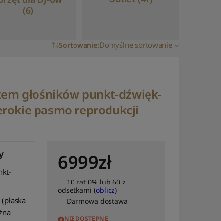
(6)
Domyślne sortowanie
Sortowanie
:
Domyślne sortowanie
Sortuj wg popularności
stem głośników punkt-dźwięk-
Sortuj wg średniej
zerokie pasmo reprodukcji
oceny
Sortuj od najnowszych
Sortuj po cenie od
najniższej
y
6999
zł
Sortuj po cenie od
nkt-
najwyższej
10 rat 0% lub 60 z
odsetkami (
oblicz
)
Sortuj po nazwie: od A
 (płaska
Darmowa dostawa
do Z
żna
NIEDOSTĘPNE
Sortuj po nazwie: od Z