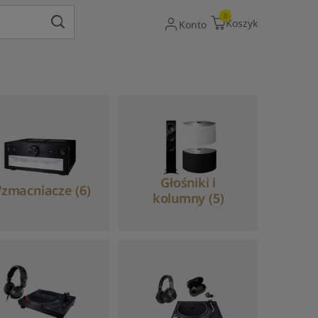
Gdy dostępne są wyniki autouzupełniania, uży
0
Koszyk
Konto
Głośniki i
zmacniacze (6)
kolumny (5)