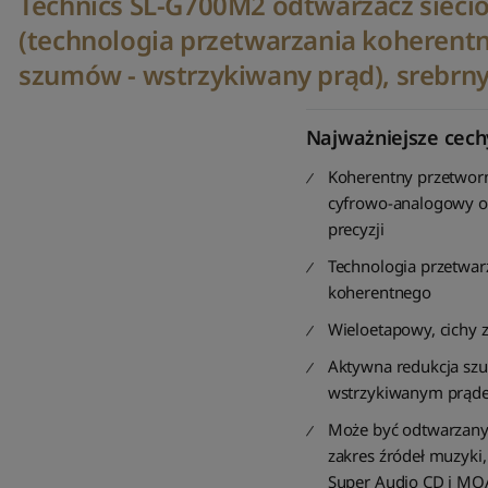
Technics SL-G700M2 odtwarzacz sieci
(technologia przetwarzania koherent
szumów - wstrzykiwany prąd), srebrn
Najważniejsze cech
Koherentny przetwor
cyfrowo-analogowy o
precyzji
Technologia przetwar
koherentnego
Wieloetapowy, cichy z
Aktywna redukcja sz
wstrzykiwanym prąd
Może być odtwarzany
zakres źródeł muzyki
Super Audio CD i MQ