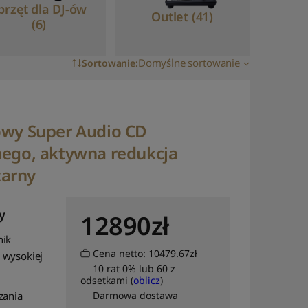
przęt dla DJ-ów
Outlet (41)
(6)
Domyślne sortowanie
Sortowanie
:
Domyślne sortowanie
Sortuj wg popularności
owy Super Audio CD
Sortuj wg średniej
nego, aktywna redukcja
oceny
zarny
Sortuj od najnowszych
Sortuj po cenie od
najniższej
y
12890
zł
Sortuj po cenie od
nik
najwyższej
Cena netto: 10479.67zł
 wysokiej
10 rat 0% lub 60 z
Sortuj po nazwie: od A
odsetkami (
oblicz
)
do Z
zania
Darmowa dostawa
Sortuj po nazwie: od Z