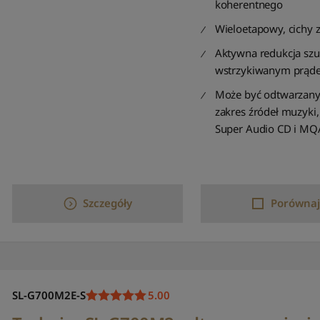
koherentnego
Wieloetapowy, cichy z
Aktywna redukcja sz
wstrzykiwanym prąd
Może być odtwarzany
zakres źródeł muzyki
Super Audio CD i MQ
Szczegóły
Porównaj
SL-G700M2E-S
5.00