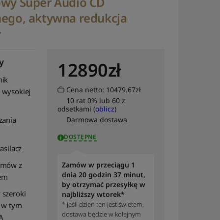
owy Super Audio CD
nego, aktywna redukcja
y
y
12890
zł
nik
Cena netto: 10479.67zł
 wysokiej
10 rat 0% lub 60 z
odsetkami (
oblicz
)
zania
Darmowa dostawa
DOSTĘPNE
asilacz
umów z
Zamów w przeciągu 1
dnia 20 godzin 37 minut,
em
by otrzymać przesyłkę w
 szeroki
najbliższy wtorek*
* jeśli dzień ten jest świętem,
, w tym
dostawa będzie w kolejnym
A