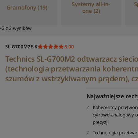
Systemy all-in-
S
Gramofony (19)
one (2)
–2 z 2 wyników
SL-G700M2E-K
5.00
Technics SL-G700M2 odtwarzacz sieci
(technologia przetwarzania koherent
szumów z wstrzykiwanym prądem), c
Najważniejsze cech
Koherentny przetwor
cyfrowo-analogowy o
precyzji
Technologia przetwar