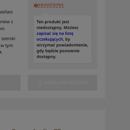
NIEDOSTĘPNE
to A
asilacz
Sortuj po modelu: od A
do Z
umów z
Ten produkt jest
niedostępny. Możesz
em
Sortuj po modelu: od Z
zapisać się na listę
do A
 szeroki
oczekujących
, by
otrzymać powiadomienie,
, w tym
Sortuj według
gdy będzie ponownie
A
dostępności
dostępny.
Sortuj według liczby
recenzji
DODAJ DO KOSZYKA