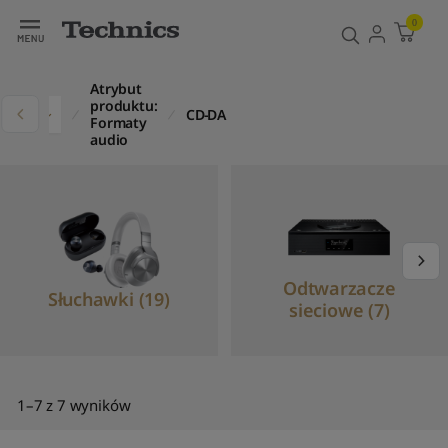
Filtr
Sortowanie
0
D
o
Atrybut
m
produktu:
dukty
CD-DA
y
Formaty
ś
audio
l
n
e
s
o
r
t
Odtwarzacze
Słuchawki (19)
o
sieciowe (7)
w
a
n
i
e
1–7 z 7 wyników
S