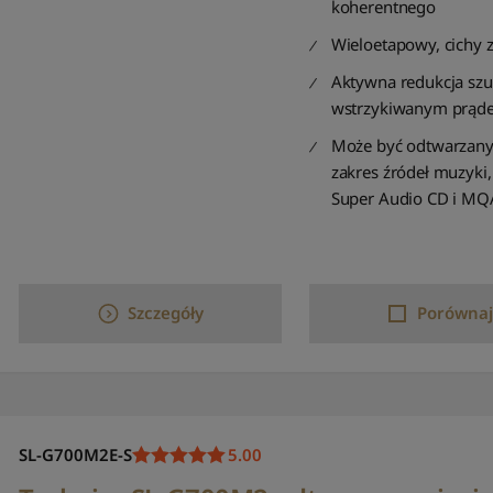
koherentnego
Wieloetapowy, cichy z
Aktywna redukcja sz
wstrzykiwanym prąd
Może być odtwarzany
zakres źródeł muzyki
Super Audio CD i MQ
Szczegóły
Porównaj
SL-G700M2E-S
5.00