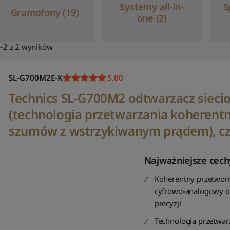
Systemy all-in-
S
Gramofony (19)
one (2)
–2 z 2 wyników
SL-G700M2E-K
5.00
Technics SL-G700M2 odtwarzacz sieci
(technologia przetwarzania koherent
szumów z wstrzykiwanym prądem), c
Najważniejsze cech
Koherentny przetwor
cyfrowo-analogowy o
precyzji
Technologia przetwar