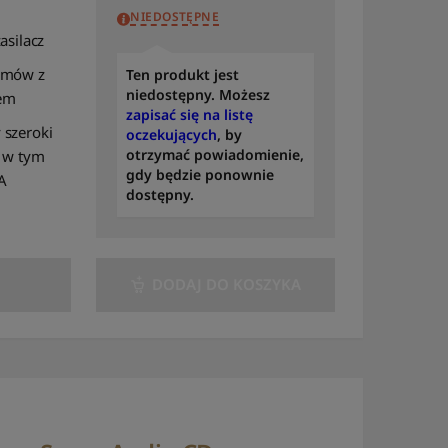
NIEDOSTĘPNE
to A
asilacz
Sortuj po modelu: od A
do Z
umów z
Ten produkt jest
niedostępny. Możesz
em
Sortuj po modelu: od Z
zapisać się na listę
do A
 szeroki
oczekujących
, by
otrzymać powiadomienie,
, w tym
Sortuj według
gdy będzie ponownie
A
dostępności
dostępny.
Sortuj według liczby
recenzji
DODAJ DO KOSZYKA