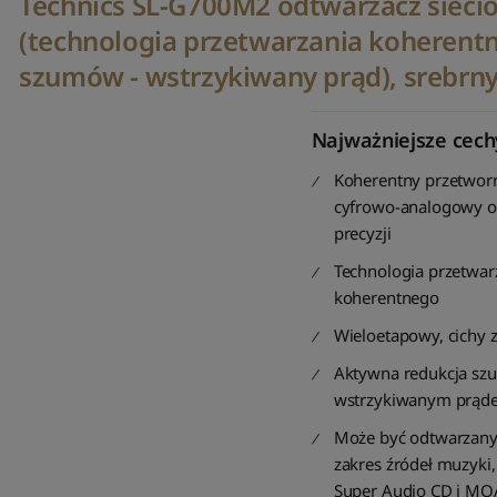
Technics SL-G700M2 odtwarzacz sieci
(technologia przetwarzania koherent
szumów - wstrzykiwany prąd), srebrn
Najważniejsze cech
Koherentny przetwor
cyfrowo-analogowy o
precyzji
Technologia przetwar
koherentnego
Wieloetapowy, cichy z
Aktywna redukcja sz
wstrzykiwanym prąd
Może być odtwarzany
zakres źródeł muzyki
Super Audio CD i MQ