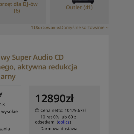
przęt dla DJ-ów
Outlet (41)
(6)
Domyślne sortowanie
Sortowanie
:
Domyślne sortowanie
Sortuj wg popularności
owy Super Audio CD
Sortuj wg średniej
nego, aktywna redukcja
oceny
zarny
Sortuj od najnowszych
Sortuj po cenie od
najniższej
y
12890
zł
Sortuj po cenie od
nik
najwyższej
Cena netto: 10479.67zł
 wysokiej
10 rat 0% lub 60 z
Sortuj po nazwie: od A
odsetkami (
oblicz
)
do Z
zania
Darmowa dostawa
Sortuj po nazwie: od Z