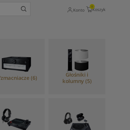
Gdy dostępne są wyniki autouzupełniania, uży
0
Koszyk
Konto
Głośniki i
zmacniacze (6)
kolumny (5)