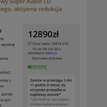
owy Super Audio CD
nego, aktywna redukcja
y
y
12890
zł
nik
Cena netto: 10479.67zł
 wysokiej
10 rat 0% lub 60 z
odsetkami (
oblicz
)
zania
Darmowa dostawa
DOSTĘPNE
asilacz
umów z
Zamów w przeciągu 2 dni
11 godzin 8 minut, by
em
otrzymać przesyłkę w
 szeroki
najbliższy wtorek*
* jeśli dzień ten jest świętem,
, w tym
dostawa będzie w kolejnym
A