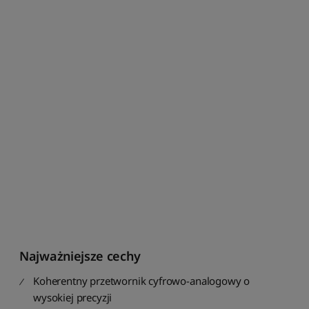
t
u
j
p
o
c
e
n
i
e
o
d
n
a
j
w
y
ż
Najważniejsze cechy
s
z
Koherentny przetwornik cyfrowo-analogowy o
e
j
wysokiej precyzji