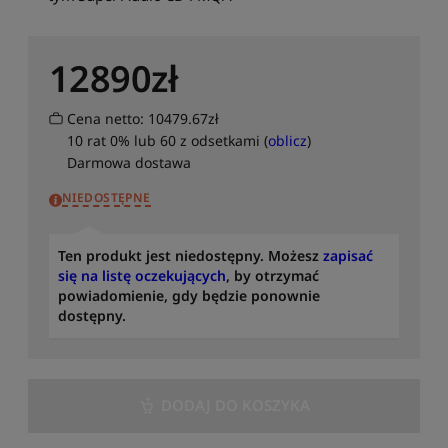
u
j
o
12890
zł
d
n
a
Cena netto: 10479.67zł
j
10 rat 0% lub 60 z odsetkami (
oblicz
)
n
Darmowa dostawa
o
w
NIEDOSTĘPNE
s
z
Ten produkt jest niedostępny. Możesz
zapisać
y
się na listę oczekujących
, by otrzymać
c
powiadomienie, gdy będzie ponownie
h
dostępny.
S
o
r
t
DODAJ DO KOSZYKA
u
j