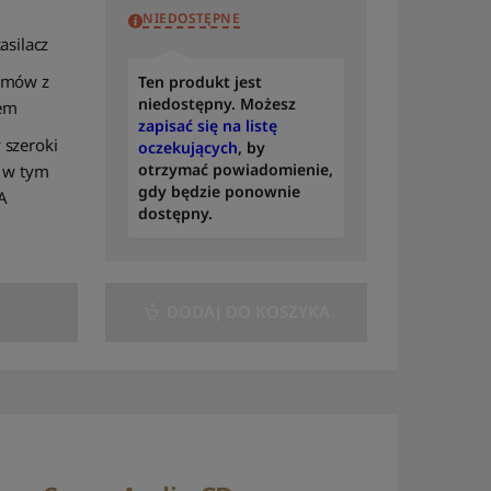
NIEDOSTĘPNE
to A
asilacz
Sortuj po modelu: od A
do Z
umów z
Ten produkt jest
niedostępny. Możesz
em
Sortuj po modelu: od Z
zapisać się na listę
do A
 szeroki
oczekujących
, by
otrzymać powiadomienie,
, w tym
Sortuj według
gdy będzie ponownie
A
dostępności
dostępny.
Sortuj według liczby
recenzji
DODAJ DO KOSZYKA