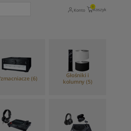
Gdy dostępne są wyniki autouzupełniania, uży
0
Koszyk
Konto
Głośniki i
zmacniacze (6)
kolumny (5)