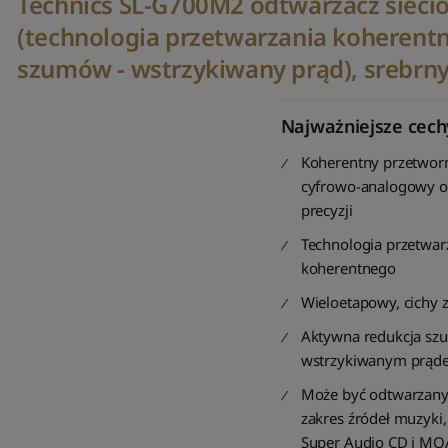
Technics SL-G700M2 odtwarzacz sieci
(technologia przetwarzania koherent
szumów - wstrzykiwany prąd), srebrn
Najważniejsze cech
Koherentny przetwor
cyfrowo-analogowy o
precyzji
Technologia przetwar
koherentnego
Wieloetapowy, cichy z
Aktywna redukcja sz
wstrzykiwanym prąd
Może być odtwarzany
zakres źródeł muzyki
Super Audio CD i MQ