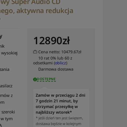
owy Super Audio CD
nego, aktywna redukcja
y
y
12890
zł
nik
Cena netto: 10479.67zł
 wysokiej
10 rat 0% lub 60 z
odsetkami (
oblicz
)
zania
Darmowa dostawa
DOSTĘPNE
asilacz
umów z
Zamów w przeciągu 2 dni
7 godzin 21 minut, by
em
otrzymać przesyłkę w
 szeroki
najbliższy wtorek*
* jeśli dzień ten jest świętem,
, w tym
dostawa będzie w kolejnym
A