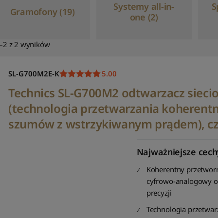
Systemy all-in-
S
Gramofony (19)
one (2)
–2 z 2 wyników
SL-G700M2E-K
5.00
Technics SL-G700M2 odtwarzacz sieci
(technologia przetwarzania koherent
szumów z wstrzykiwanym prądem), c
Najważniejsze cech
Koherentny przetwor
cyfrowo-analogowy o
precyzji
Technologia przetwar