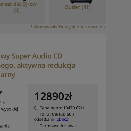
przęt dla DJ-ów
Outlet (41)
(6)
Domyślne sortowanie
Sortowanie
:
Domyślne sortowanie
Sortuj wg popularności
owy Super Audio CD
Sortuj wg średniej
nego, aktywna redukcja
oceny
zarny
Sortuj od najnowszych
Sortuj po cenie od
najniższej
y
12890
zł
Sortuj po cenie od
nik
najwyższej
Cena netto: 10479.67zł
 wysokiej
10 rat 0% lub 60 z
Sortuj po nazwie: od A
odsetkami (
oblicz
)
do Z
zania
Darmowa dostawa
Sortuj po nazwie: od Z