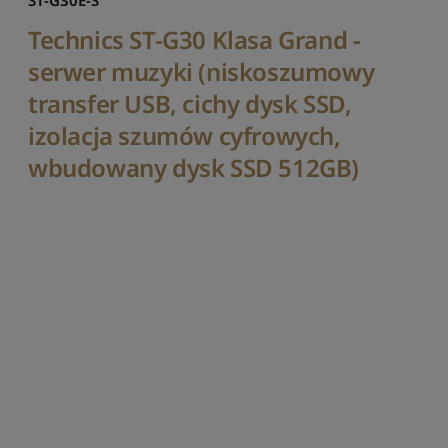
ST-G30E-S
w
Technics ST-G30 Klasa Grand -
a
n
serwer muzyki (niskoszumowy
i
transfer USB, cichy dysk SSD,
e
izolacja szumów cyfrowych,
S
o
wbudowany dysk SSD 512GB)
r
t
u
j
w
g
p
o
p
u
l
a
r
n