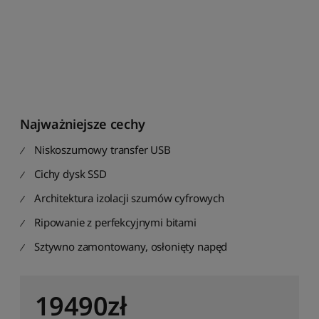
o
ś
c
i
S
o
r
t
Najważniejsze cechy
u
j
Niskoszumowy transfer USB
w
g
Cichy dysk SSD
ś
r
Architektura izolacji szumów cyfrowych
e
Ripowanie z perfekcyjnymi bitami
d
n
Sztywno zamontowany, osłonięty napęd
i
e
j
19490
zł
o
c