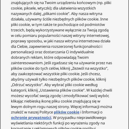
znajdujących się na Twoim urządzeniu końcowym (np. pliki
cookie, piksele, wtyczki); dla ułatwienia wszystkich
S
nazywanych dalej „plikami cookie”. Aby nasza witryna
o
działała, używamy ściśle niezbędnych plików cookie. Inne
r
pliki cookie, w tym także te pochodzące od podmiotów
t
trzecich, będą wykorzystywane wyłącznie za Twoją zgodą
u
w celu pomiaru popularności naszej witryny internetowej,
j
poprawy sposobu, w jaki nasza witryna internetowa działa
Obsługa Klienta
p
dla Ciebie, zapewnienia rozszerzonej funkcjonalności i
o
personalizacji oraz dostarczania Ci indywidualnie
Twoje konto
c
dobranych reklam, które odpowiadają Twoim
e
zainteresowaniom. Jeśli zgadzasz się na używanie przez nas
Informacje prawne
n
plików cookie do tych celów, kliknij „Zezwól na wszystko”,
i
Technics
aby zaakceptować wszystkie pliki cookie. Jeśli chcesz,
e
abyśmy używali tylko niezbędnych plików cookie, kliknij
O nas
o
„Odrzuć wszystko”. Aby wybrać pliki cookie według
d
kategorii, kliknij „Ustawienia plików cookie”. W każdej chwili
Gwarancja
n
możesz wycofać swoją zgodę i zmodyfikować swój wybór,
Społeczność
a
klikając niebieską ikonę pliku cookie znajdującą się w
j
lewym dolnym rogu naszej strony. Więcej informacji można
n
znaleźć w naszej Polityce
plików cookie
i Informacji o
ochronie prywatności
. W przypadku nieprawidłowego
i
wyświetlania niektórych funkcji po wyrażeniu zgody na
ż
korzystanie z reklamowych plików cookie spróbuj