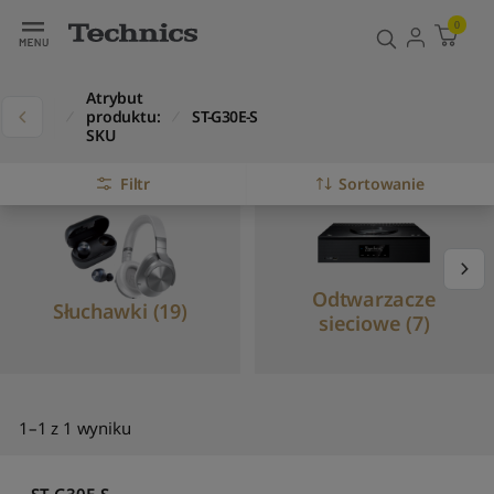
0
Atrybut
ukty
produktu:
ST-G30E-S
SKU
Filtr
Sortowanie
D
o
m
y
Odtwarzacze
Słuchawki (19)
ś
sieciowe (7)
l
n
e
s
o
1–1 z 1 wyniku
r
t
o