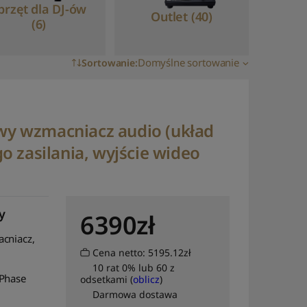
przęt dla DJ-ów
Outlet (40)
(6)
Domyślne sortowanie
Sortowanie
:
Domyślne sortowanie
Sortuj wg popularności
owy wzmacniacz audio (układ
Sortuj wg średniej
 zasilania, wyjście wideo
oceny
Sortuj od najnowszych
Sortuj po cenie od
najniższej
y
6390
zł
Sortuj po cenie od
cniacz,
najwyższej
Cena netto: 5195.12zł
10 rat 0% lub 60 z
Sortuj po nazwie: od A
 Phase
odsetkami (
oblicz
)
do Z
Darmowa dostawa
Sortuj po nazwie: od Z