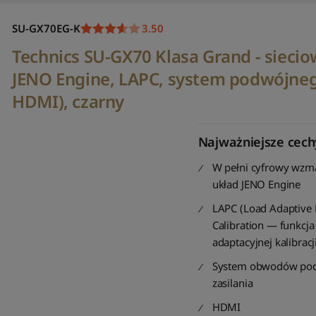
SU-GX70EG-K
3.50
Technics SU-GX70 Klasa Grand - sieci
JENO Engine, LAPC, system podwójnego
HDMI), czarny
Najważniejsze cech
W pełni cyfrowy wzma
układ JENO Engine
LAPC (Load Adaptive
Calibration — funkcja
adaptacyjnej kalibracji
System obwodów po
zasilania
HDMI