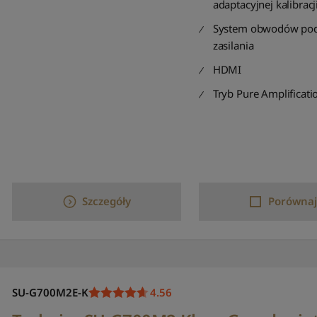
adaptacyjnej kalibracji
System obwodów po
zasilania
HDMI
Tryb Pure Amplificati
Szczegóły
Porównaj
SU-G700M2E-K
4.56