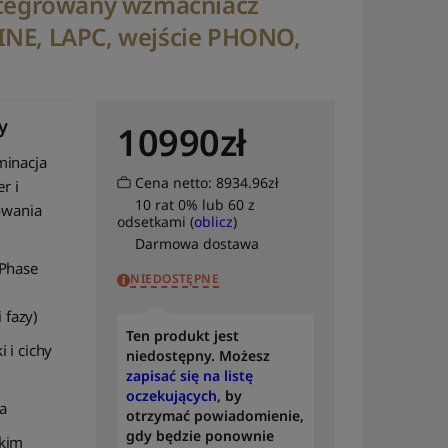
integrowany wzmacniacz
INE, LAPC, wejście PHONO,
y
10990
zł
minacja
Cena netto: 8934.96zł
er i
10 rat 0% lub 60 z
owania
odsetkami (
oblicz
)
Darmowa dostawa
 Phase
NIEDOSTĘPNE
 fazy)
Ten produkt jest
 i cichy
niedostępny. Możesz
zapisać się na listę
oczekujących
, by
na
otrzymać powiadomienie,
gdy będzie ponownie
skim