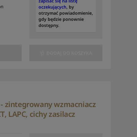
zapisać się na listę
on
oczekujących
, by
otrzymać powiadomienie,
gdy będzie ponownie
dostępny.
DODAJ DO KOSZYKA
a - zintegrowany wzmacniacz
, LAPC, cichy zasilacz