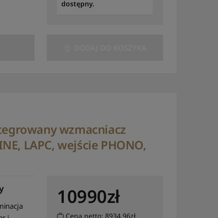
dostępny.
DODAJ DO KOSZYKA
integrowany wzmacniacz
INE, LAPC, wejście PHONO,
y
10990
zł
minacja
Cena netto: 8934.96zł
er i