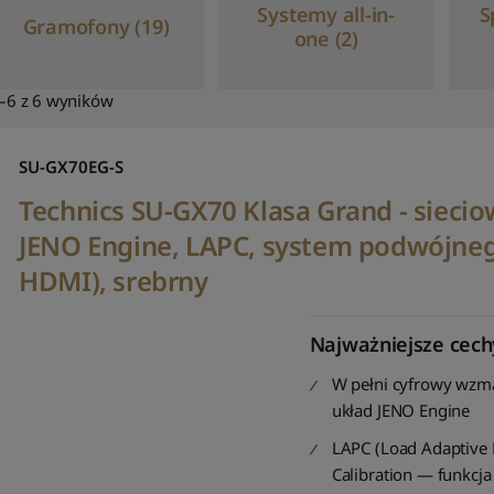
Systemy all-in-
S
Gramofony (19)
one (2)
–6 z 6 wyników
SU-GX70EG-S
Technics SU-GX70 Klasa Grand - sieci
JENO Engine, LAPC, system podwójnego
HDMI), srebrny
Najważniejsze cech
W pełni cyfrowy wzma
układ JENO Engine
LAPC (Load Adaptive
Calibration — funkcja