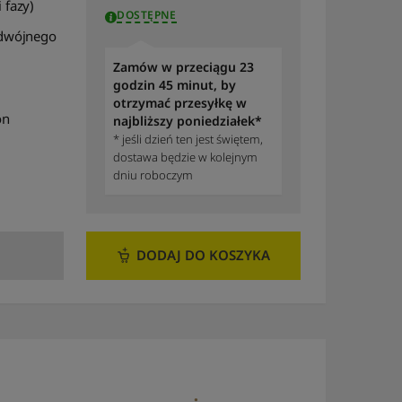
 fazy)
DOSTĘPNE
to A
dwójnego
Sortuj po modelu: od A
do Z
Zamów w przeciągu 23
godzin 45 minut, by
Sortuj po modelu: od Z
otrzymać przesyłkę w
do A
on
najbliższy poniedziałek*
* jeśli dzień ten jest świętem,
Sortuj według
dostawa będzie w kolejnym
dostępności
dniu roboczym
Sortuj według liczby
recenzji
DODAJ DO KOSZYKA