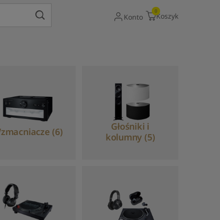
Gdy dostępne są wyniki autouzupełniania, uży
0
Koszyk
Konto
Głośniki i
zmacniacze (6)
kolumny (5)