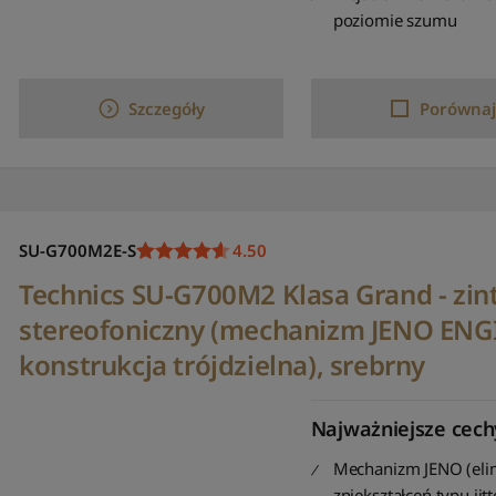
poziomie szumu
Szczegóły
Porównaj
SU-G700M2E-S
4.50
Technics SU-G700M2 Klasa Grand - z
stereofoniczny (mechanizm JENO ENG
konstrukcja trójdzielna), srebrny
Najważniejsze cech
Mechanizm JENO (eli
zniekształceń typu jitt