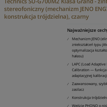
Technics SU-G700M2 Klasa Grand - z
stereofoniczny (mechanizm JENO ENG
konstrukcja trójdzielna), czarny
Najważniejsze cech
Mechanizm JENO (eli
zniekształceń typu jitt
optymalizacja kształt
hałasu)
LAPC (Load Adaptive
Calibration — funkcja
adaptacyjnej kalibracji
Zaawansowany, szybki
zasilacz
Konstrukcja trójdziel
Wejście PHONO o ni