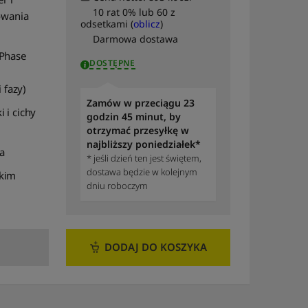
10 rat 0% lub 60 z
owania
odsetkami (
oblicz
)
Darmowa dostawa
 Phase
DOSTĘPNE
 fazy)
Zamów w przeciągu 23
 i cichy
godzin 45 minut, by
otrzymać przesyłkę w
najbliższy poniedziałek*
na
* jeśli dzień ten jest świętem,
dostawa będzie w kolejnym
skim
dniu roboczym
DODAJ DO KOSZYKA