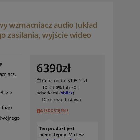
owy wzmacniacz audio (układ
 zasilania, wyjście wideo
y
6390
zł
cniacz,
Cena netto: 5195.12zł
10 rat 0% lub 60 z
 Phase
odsetkami (
oblicz
)
Darmowa dostawa
 fazy)
NIEDOSTĘPNE
dwójnego
Ten produkt jest
niedostępny. Możesz