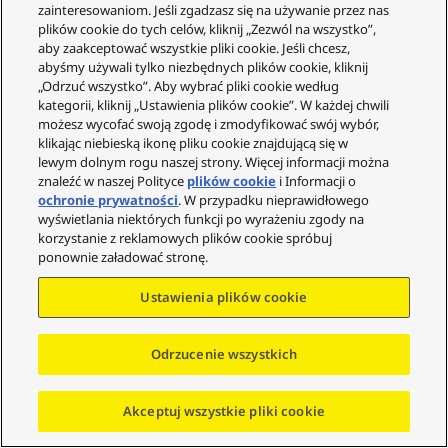
zainteresowaniom. Jeśli zgadzasz się na używanie przez nas
O nas
plików cookie do tych celów, kliknij „Zezwól na wszystko”,
Gwarancja
aby zaakceptować wszystkie pliki cookie. Jeśli chcesz,
abyśmy używali tylko niezbędnych plików cookie, kliknij
Społeczność
„Odrzuć wszystko”. Aby wybrać pliki cookie według
kategorii, kliknij „Ustawienia plików cookie”. W każdej chwili
możesz wycofać swoją zgodę i zmodyfikować swój wybór,
klikając niebieską ikonę pliku cookie znajdującą się w
lewym dolnym rogu naszej strony. Więcej informacji można
znaleźć w naszej Polityce
plików cookie
i Informacji o
© Copyright - 2023-2025 Panasonic Marketing Europe
ochronie prywatności
. W przypadku nieprawidłowego
GMBH (Spółka z ograniczoną odpowiedzialnością)
wyświetlania niektórych funkcji po wyrażeniu zgody na
Oddział w Polsce. Wszystkie prawa zastrzeżone.
korzystanie z reklamowych plików cookie spróbuj
ponownie załadować stronę.
Ustawienia plików cookie
Idź do góry
Odrzucenie wszystkich
Akceptuj wszystkie pliki cookie