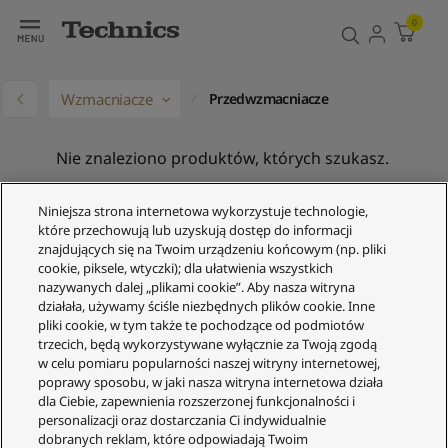
0
Wzmacniacze
Przedwzmacniacze
Nie znaleziono produktów, których szukasz.
Niniejsza strona internetowa wykorzystuje technologie,
które przechowują lub uzyskują dostęp do informacji
znajdujących się na Twoim urządzeniu końcowym (np. pliki
cookie, piksele, wtyczki); dla ułatwienia wszystkich
nazywanych dalej „plikami cookie”. Aby nasza witryna
działała, używamy ściśle niezbędnych plików cookie. Inne
pliki cookie, w tym także te pochodzące od podmiotów
Obsługa Klienta
trzecich, będą wykorzystywane wyłącznie za Twoją zgodą
w celu pomiaru popularności naszej witryny internetowej,
Twoje konto
poprawy sposobu, w jaki nasza witryna internetowa działa
Informacje prawne
dla Ciebie, zapewnienia rozszerzonej funkcjonalności i
personalizacji oraz dostarczania Ci indywidualnie
Technics
dobranych reklam, które odpowiadają Twoim