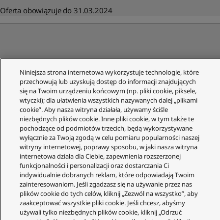
Oferta obowiązuje do 31.03.2024
Obsługa Klienta
Niniejsza strona internetowa wykorzystuje technologie, które
Twoje konto
przechowują lub uzyskują dostęp do informacji znajdujących
się na Twoim urządzeniu końcowym (np. pliki cookie, piksele,
Informacje prawne
wtyczki); dla ułatwienia wszystkich nazywanych dalej „plikami
cookie”. Aby nasza witryna działała, używamy ściśle
Technics
niezbędnych plików cookie. Inne pliki cookie, w tym także te
pochodzące od podmiotów trzecich, będą wykorzystywane
O nas
wyłącznie za Twoją zgodą w celu pomiaru popularności naszej
Gwarancja
witryny internetowej, poprawy sposobu, w jaki nasza witryna
internetowa działa dla Ciebie, zapewnienia rozszerzonej
Społeczność
funkcjonalności i personalizacji oraz dostarczania Ci
indywidualnie dobranych reklam, które odpowiadają Twoim
zainteresowaniom. Jeśli zgadzasz się na używanie przez nas
plików cookie do tych celów, kliknij „Zezwól na wszystko”, aby
zaakceptować wszystkie pliki cookie. Jeśli chcesz, abyśmy
używali tylko niezbędnych plików cookie, kliknij „Odrzuć
© Copyright - 2023-2025 Panasonic Marketing Europe