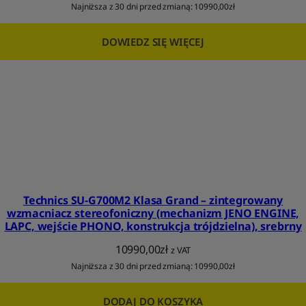
Najniższa z 30 dni przed zmianą:
10990,00
zł
DOWIEDZ SIĘ WIĘCEJ
Technics SU-G700M2 Klasa Grand – zintegrowany
wzmacniacz stereofoniczny (mechanizm JENO ENGINE,
LAPC, wejście PHONO, konstrukcja trójdzielna), srebrny
10990,00
zł
z VAT
Najniższa z 30 dni przed zmianą:
10990,00
zł
DODAJ DO KOSZYKA