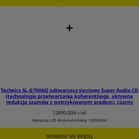
+
Technics SL-G700M2 odtwarzacz sieciowy Super Audio CD
(technologia przetwarzania koherentnego, aktywna
redukcja szumów z wstrzykiwanym prądem), czarny
12890,00
zł
z VAT
Najniższa z 30 dni przed zmianą:
12890,00
zł
DOWIEDZ SIĘ WIĘCEJ