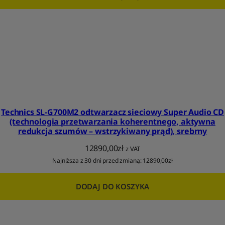
Technics SL-G700M2 odtwarzacz sieciowy Super Audio CD
(technologia przetwarzania koherentnego, aktywna
redukcja szumów – wstrzykiwany prąd), srebrny
12890,00
zł
z VAT
Najniższa z 30 dni przed zmianą:
12890,00
zł
DODAJ DO KOSZYKA