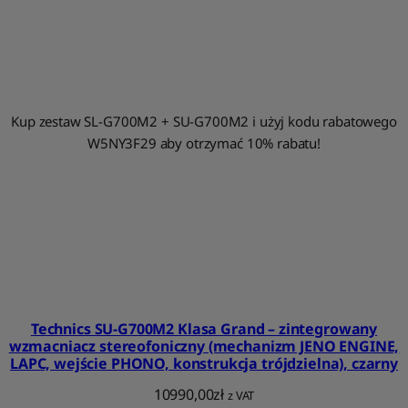
Kup zestaw SL-G700M2 + SU-G700M2 i użyj kodu rabatowego
W5NY3F29 aby otrzymać 10% rabatu!
Technics SU-G700M2 Klasa Grand – zintegrowany
wzmacniacz stereofoniczny (mechanizm JENO ENGINE,
LAPC, wejście PHONO, konstrukcja trójdzielna), czarny
10990,00
zł
z VAT