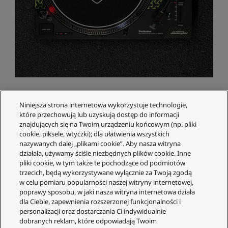
Gramofon z napędem
Niniejsza strona internetowa wykorzystuje technologie,
które przechowują lub uzyskują dostęp do informacji
znajdujących się na Twoim urządzeniu końcowym (np. pliki
bezpośrednim SL-
cookie, piksele, wtyczki); dla ułatwienia wszystkich
nazywanych dalej „plikami cookie”. Aby nasza witryna
1200M7B
działała, używamy ściśle niezbędnych plików cookie. Inne
pliki cookie, w tym także te pochodzące od podmiotów
trzecich, będą wykorzystywane wyłącznie za Twoją zgodą
w celu pomiaru popularności naszej witryny internetowej,
poprawy sposobu, w jaki nasza witryna internetowa działa
dla Ciebie, zapewnienia rozszerzonej funkcjonalności i
personalizacji oraz dostarczania Ci indywidualnie
dobranych reklam, które odpowiadają Twoim