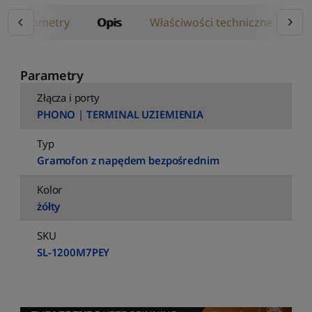
Parametry
Opis
Właściwości techniczne
Op
Parametry
Złącza i porty
PHONO
|
TERMINAL UZIEMIENIA
Typ
Gramofon z napędem bezpośrednim
Kolor
żółty
SKU
SL-1200M7PEY