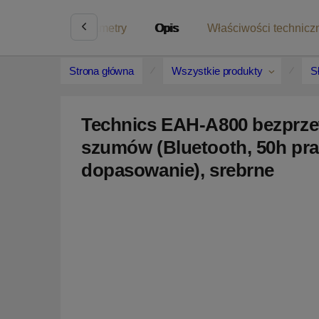
Oficjalny sklep
Parametry
Opis
Właściwości technicz
Strona główna
Wszystkie produkty
S
Technics EAH-A800 bezprze
szumów (Bluetooth, 50h pr
dopasowanie), srebrne