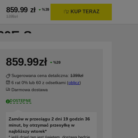
Gdy dostępne są wyniki autouzupełniania, użyj st
0
859.99
zł
Koszyk
%
39
Konto
KUP TERAZ
)
Bezpieczeństwo produktu
1399
zł
00E-S
859.99
zł
%
39
Sugerowana cena detaliczna:
1399zł
6 rat 0% lub 60 z odsetkami (
oblicz
)
Darmowa dostawa
DOSTĘPNE
Zamów w przeciągu 2 dni 19 godzin 36
minut, by otrzymać przesyłkę w
najbliższy wtorek*
* jeśli dzień ten jest świętem, dostawa będzie