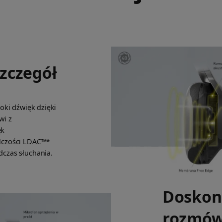
szczegół
oki dźwięk dzięki
wi z
ęk
lczości LDAC™*
czas słuchania.
Doskon
rozmó