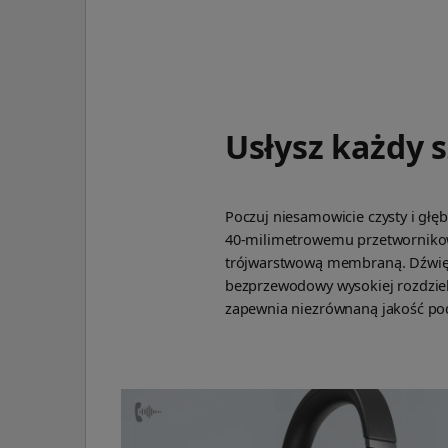
Usłysz każdy 
Poczuj niesamowicie czysty i głęb
40-milimetrowemu przetworniko
trójwarstwową membraną. Dźwi
bezprzewodowy wysokiej rozdzie
zapewnia niezrównaną jakość pod