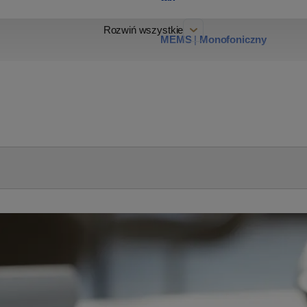
Rozwiń wszystkie
MEMS
|
Monofoniczny
105
tak
40
Amazon Alexa
|
Siri
|
Technics 
srebrny
EAH-A800E-S