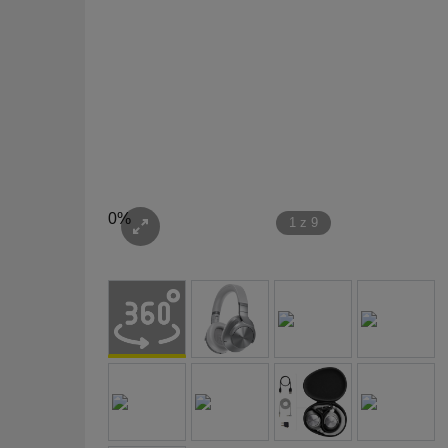
0%
1
z
9