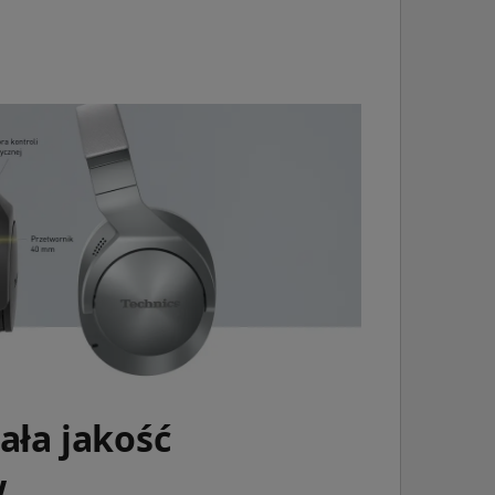
ała jakość
w