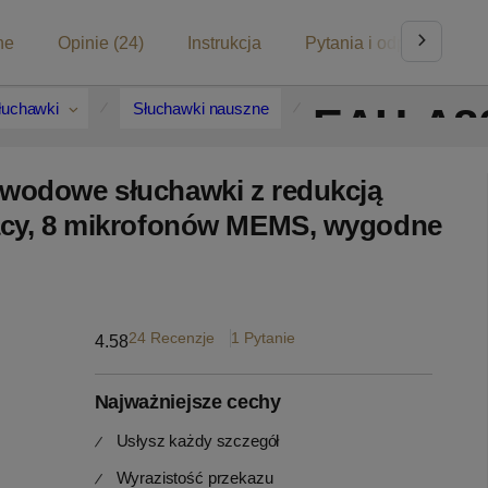
ne
Opinie (24)
Instrukcja
Pytania i odpowiedzi (1
łuchawki
Słuchawki nauszne
EAH-A8
wodowe słuchawki z redukcją
acy, 8 mikrofonów MEMS, wygodne
24 Recenzje
1 Pytanie
4.58
Najważniejsze cechy
Usłysz każdy szczegół
Wyrazistość przekazu