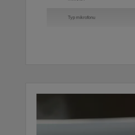
Typ mikrofonu
Czułość [db/mW]
Sterowanie głosowe
Przetwornik [mm]
Aplikacja
Kolor
SKU