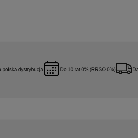
a polska dystrybucja
Do 10 rat 0% (RRSO 0%)
Da